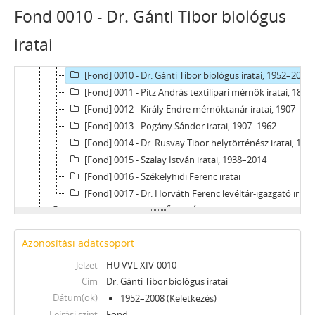
[Fond] 0006 - Dr. Sápi Vilmos történész iratai, 20. század
Fond 0010 - Dr. Gánti Tibor biológus
[Fond] 0007 - Szarka Gyula történész iratai, 1922–1968
iratai
[Fond] 0008 - Dr. Freysinger Lajos váci, dr. Gramling László, dr. Mikó Kálmán és dr. Janits György vámosmikolai közjegyző iratai, 1875–1946
[Fond] 0009 - Újvári István matematikatanár és szakíró iratai, 1972–2016
[Fond] 0010 - Dr. Gánti Tibor biológus iratai, 1952–2008
[Fond] 0011 - Pitz András textilipari mérnök iratai, 1892–1992
[Fond] 0012 - Király Endre mérnöktanár iratai, 1907–1957
[Fond] 0013 - Pogány Sándor iratai, 1907–1962
[Fond] 0014 - Dr. Rusvay Tibor helytörténész iratai, 1980–1990
[Fond] 0015 - Szalay István iratai, 1938–2014
[Fond] 0016 - Székelyhidi Ferenc iratai
[Fond] 0017 - Dr. Horváth Ferenc levéltár-igazgató iratai
[fondfőcsoport] XV - GYŰJTEMÉNYEK, 1074–2016
[fondfőcsoport] XVI - A NÉPKÖZTÁRSASÁG ÉS A TANÁCSKÖZTÁRSASÁG FORRADALMI SZERVEI, 1919
Azonosítási adatcsoport
[fondfőcsoport] XVII - NÉPHATALMI ÉS KÜLÖNLEGES FELADATOKRA LÉTREJÖTT BIZOTTSÁGOK, 1945–1990
[fondfőcsoport] XXIII - TANÁCSOK, 1945–1990
Jelzet
HU VVL XIV-0010
[fondfőcsoport] XXIV - AZ ÁLLAMIGAZGATÁS TERÜLETI SZERVEI, 1952–1991
Cím
Dr. Gánti Tibor biológus iratai
[fondfőcsoport] XXIX - GAZDASÁGI SZERVEK, 1946–2010
Dátum(ok)
1952–2008 (Keletkezés)
[fondfőcsoport] XXX - SZÖVETKEZETEK, 1949–2015
Leírási szint
Fond