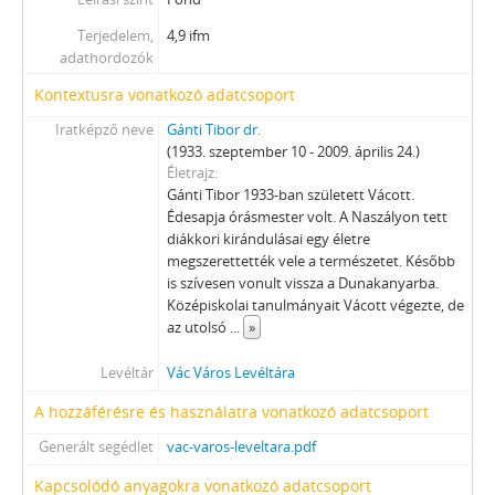
[fondfőcsoport] XXXVII - MEGYEI JOGÚ VÁROSI, VÁROSI ÉS KÖZSÉGI ÖNKORMÁNYZATOK, 1989–2014
Terjedelem,
4,9 ifm
adathordozók
Kontextusra vonatkozó adatcsoport
Iratképző neve
Gánti Tibor dr.
(1933. szeptember 10 - 2009. április 24.)
Életrajz
Gánti Tibor 1933-ban született Vácott.
Édesapja órásmester volt. A Naszályon tett
diákkori kirándulásai egy életre
megszerettették vele a természetet. Később
is szívesen vonult vissza a Dunakanyarba.
Középiskolai tanulmányait Vácott végezte, de
az utolsó
...
»
Levéltár
Vác Város Levéltára
A hozzáférésre és használatra vonatkozó adatcsoport
Generált segédlet
vac-varos-leveltara.pdf
Kapcsolódó anyagokra vonatkozó adatcsoport