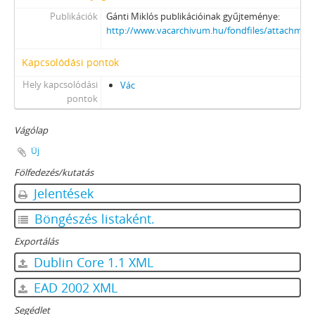
Publikációk
Gánti Miklós publikációinak gyűjteménye:
http://www.vacarchivum.hu/fondfiles/attachmen
Kapcsolódási pontok
Hely kapcsolódási
Vác
pontok
Vágólap
Új
Fölfedezés/kutatás
Jelentések
Böngészés listaként.
Exportálás
Dublin Core 1.1 XML
EAD 2002 XML
Segédlet