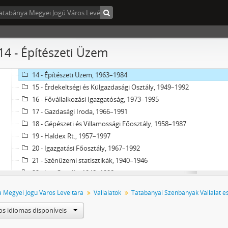
08 - Bányászati Fejlesztési és Beruházási Osztály, 1973–1995
09 - Beruházási Főosztály, 1965–1987
10 - Beruházási Osztály, 1895–1990
11 - Bánya műszaki törzskönyvek, 1954
 14 - Építészeti Üzem
12 - Beruházást Előkészítő Osztály, 1966–1987
13 - Biztonsági Osztály, 1964–2000
14 - Építészeti Üzem, 1963–1984
15 - Érdekeltségi és Külgazdasági Osztály, 1949–1992
16 - Fővállalkozási Igazgatóság, 1973–1995
17 - Gazdasági Iroda, 1966–1991
18 - Gépészeti és Villamossági Főosztály, 1958–1987
19 - Haldex Rt., 1957–1997
20 - Igazgatási Főosztály, 1967–1992
21 - Szénüzemi statisztikák, 1940–1946
22 - Jogi Osztály, 1948–1998
23 - Jogügyi Osztály Szabadalmi Csoport, 1962–1996
 Megyei Jogú Város Levéltára
Vállalatok
24 - Kereskedelmi Osztály, 1964–1991
25 - Közgazdasági Főosztály, 1896–1994
os idiomas disponíveis
26 - Központi Bányamentő Állomás, 1960–1994