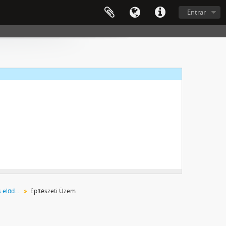
Entrar
Tatabányai Szénbányák Vállalat és elődszervezeteinek helytörténeti gyűjteménye
Építészeti Üzem