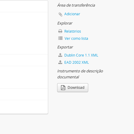
Área de transferência
Adicionar
Explorar
eli Iroda, 1896–1990
Relatórios
Ver como lista
ó Csoport, 1949–1992
Exportar
Dublin Core 1.1 XML
EAD 2002 XML
Instrumento de descrição
documental
Download