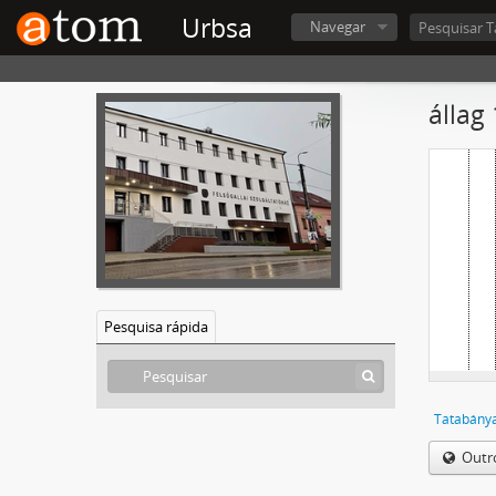
Urbsa
Navegar
állag
Pesquisa rápida
Tatabánya
Outr