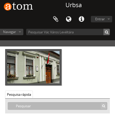
Urbsa
Entrar
Navegar
Vác Város Levéltára, 1612 - 2016
V - MEZŐVÁROSOK, RENDEZETT TANÁCSÚ VÁROSOK, KÖZSÉGEK, 1612–1952
VIII - TANINTÉZETEK, INTÉZMÉNYEK, 1773–2006
IX - TESTÜLETEK, 1705–1970
X - EGYESÜLETEK, (TÖMEG)SZERVEZETEK, PÁRTOK, 1821–2002
XI - GAZDASÁGI SZERVEK, 1876–1956
XII - EGYHÁZI SZERVEZETEK, INTÉZMÉNYEK, 1764 –1950
XIII - CSALÁDOK, 1821–2007
Pesquisa rápida
XIV - SZEMÉLYEK, 1800–2016
[Arquivo] 0001 - Személyi fondok töredékeinek levéltári gyűjteménye, 1800–2010
a - Filzer Ferenc váci építőmester iratai, 1847–1855