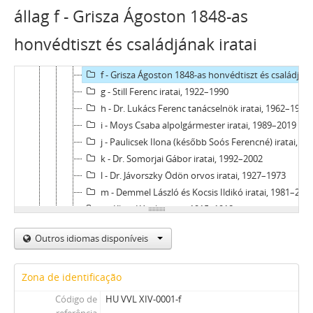
b - Fleischman Ferenc váci kelmefestő mester iratai, 1800–1816
állag f - Grisza Ágoston 1848-as
c - Perlaki (Princz) Rudolf tanár iratai, 1922–1964
honvédtiszt és családjának iratai
d - Vincze Ferenc iratai, 1945–2000
e - Bihari József Pest megyei múzeumigazgató iratai, 1969–2005
f - Grisza Ágoston 1848-as honvédtiszt és családjának iratai, 1800–1970
g - Still Ferenc iratai, 1922–1990
h - Dr. Lukács Ferenc tanácselnök iratai, 1962–1990
i - Moys Csaba alpolgármester iratai, 1989–2019
j - Paulicsek Ilona (később Soós Ferencné) iratai, 1927–1929
k - Dr. Somorjai Gábor iratai, 1992–2002
l - Dr. Jávorszky Ödön orvos iratai, 1927–1973
m - Demmel László és Kocsis Ildikó iratai, 1981–2010
n - Klein Károly iratai, 1915–1918
[Arquivo] 0002 - Pikéthy Tibor zeneszerző műveinek fénymásolatai, 1905–1963
Outros idiomas disponíveis
[Arquivo] 0003 - Dr. Mikes József Vác városi főjegyző iratai, 1931–1957
[Arquivo] 0004 - Lehotka Gábor zeneszerző és orgonaművész iratai, 1926–2005
[Arquivo] 0005 - Dr. Kristóf Béla polgármester iratai, 1990–1993
Zona de identificação
[Arquivo] 0006 - Dr. Sápi Vilmos történész iratai, 20. század
Código de
HU VVL XIV-0001-f
[Arquivo] 0007 - Szarka Gyula történész iratai, 1922–1968