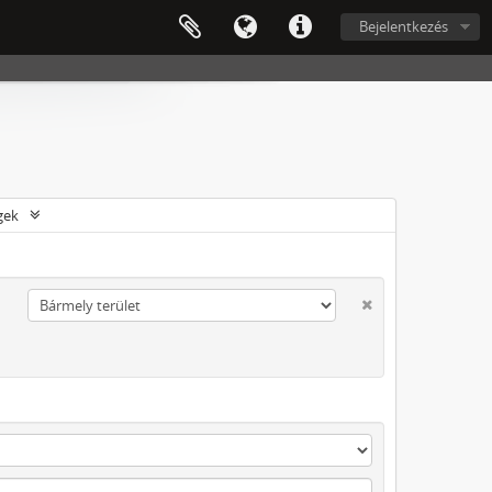
Bejelentkezés
gek