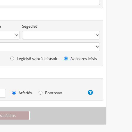
e
Segédlet
Legfelső szintű leírások
Az összes leírás
Átfedés
Pontosan