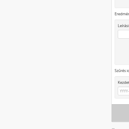
Eredmén
Leírási
Szűrés i
Kezde