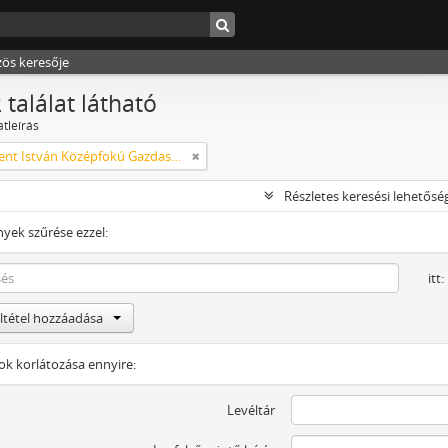
zös keresője
 találat látható
atleírás
M. kir. Szent István Középfokú Gazdasági Tanintézet és Mezőgazdasági Szaktanácsadó Állomás
Részletes keresési lehetősé
yek szűrése ezzel:
itt:
eltétel hozzáadása
tok korlátozása ennyire:
Levéltár