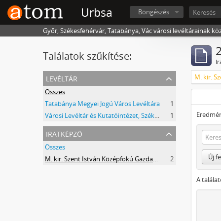
Urbsa
Böngészés
Győr, Székesfehérvár, Tatabánya, Vác városi levéltárainak kö
2
Találatok szűkítése:
Ir
levéltár
Összes
Tatabánya Megyei Jogú Város Levéltára
1
Eredmén
Városi Levéltár és Kutatóintézet, Székesfehérvár
1
iratképző
Összes
Új f
M. kir. Szent István Középfokú Gazdasági Tanintézet és Mezőgazdasági Szaktanácsadó Állomás
2
A talála