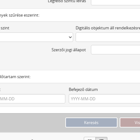
Legfelső szintű leírás
yek szűrése eszerint:
 szint
Digitális objektum áll rendelkezésr
Szerzői jogi állapot
dőtartam szerint:
t
Befejező dátum