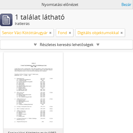
Nyomtatási előnézet
Bezár
1 találat látható
Iratleírás
Senior Váci Kötöttárugyár
Fond
Digitális objektumokkal
Részletes keresési lehetőségek
Senior Váci Kötöttárugyár (1982-