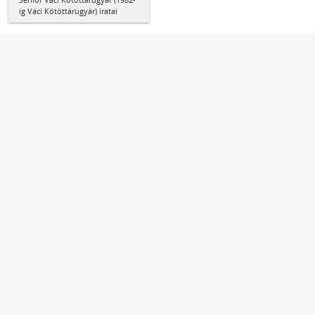
ig Váci Kötöttárugyár) iratai