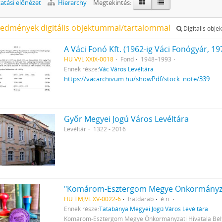
tási előnézet
Hierarchy
Megtekintés:
redmények digitális objektummal/tartalommal
Digitális obje
HU VVL XXIX-0018
Fond
1948–1993
Ennek része:
Vác Város Levéltára
https://vacarchivum.hu/showPdf/stock_note/339
Győr Megyei Jogú Város Levéltára
Levéltár
1322 - 2016
HU TMJVL XV-0022-6
Iratdarab
é.n.
Ennek része:
Tatabánya Megyei Jogú Város Levéltára
Komárom-Esztergom Megye Önkormányzati Hivatala Bély