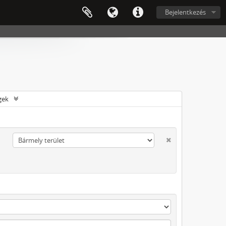
Bejelentkezés
gek