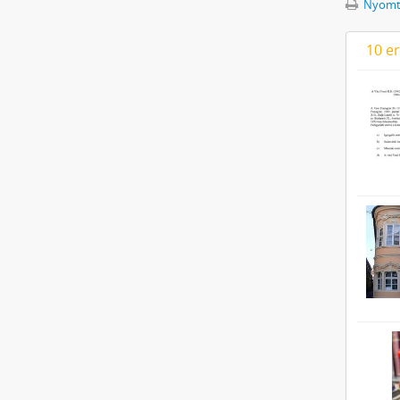
Nyomta
10 e