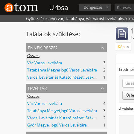
Urbsa
Böngészés
Győr, Székesfehérvár, Tatabánya, Vác városi levéltárainak kö
1
Találatok szűkítése:
Ir
ennek része:
Kép
Összes
Vác Város Levéltára
3
Eredmén
Tatabánya Megyei Jogú Város Levéltára
2
Városi Levéltár és Kutatóintézet, Székesfehérvár
1
levéltár
Új f
Összes
Vác Város Levéltára
4
A talála
Tatabánya Megyei Jogú Város Levéltára
3
Városi Levéltár és Kutatóintézet, Székesfehérvár
2
Győr Megyei Jogú Város Levéltára
1