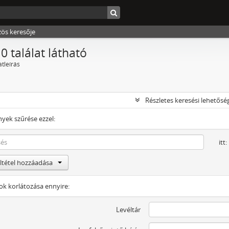
zös keresője
0 találat látható
atleírás
Részletes keresési lehetősé
yek szűrése ezzel:
itt:
eltétel hozzáadása
tok korlátozása ennyire:
Levéltár