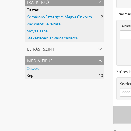
iratképző
Összes
Eredmén
Komárom-Esztergom Megye Önkormányzati Hivatala Bélyeggyűjtő Egyesülete Tatabánya
2
Vác Város Levéltára
1
Leírási
Moys Csaba
1
Székesfehérvár város tanácsa
1
leírási szint
média típus
Összes
Szűrés i
Kép
10
Kezde