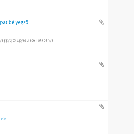
apat bélyegzői
eggyűjtő Egyesülete Tatabánya
rvár