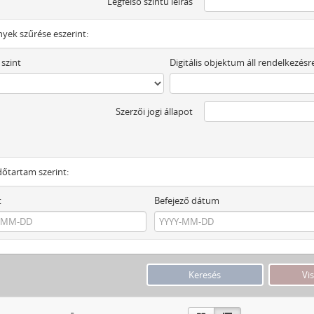
Legfelső szintű leírás
yek szűrése eszerint:
 szint
Digitális objektum áll rendelkezésr
Szerzői jogi állapot
dőtartam szerint:
t
Befejező dátum