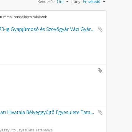
Rendezés:
Cím
Irány:
Emelkedő
ktummal rendelkező találatok
A Váci Fonó Kft. (1962-ig Váci Fonógyár, 1973-ig Gyapjúmosó és Szövőgyár Váci Gyáregysége, 1989-ig Hazai Fésűsfonó és Szövőgyár Váci Gyárának) iratai
"Komárom-Esztergom Megye Önkormányzati Hivatala Bélyeggyűjtő Egyesülete Tatabánya" bélyegzője
eggyűjtő Egyesülete Tatabánya