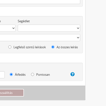
e
Segédlet
Legfelső szintű leírások
Az összes leírás
Átfedés
Pontosan