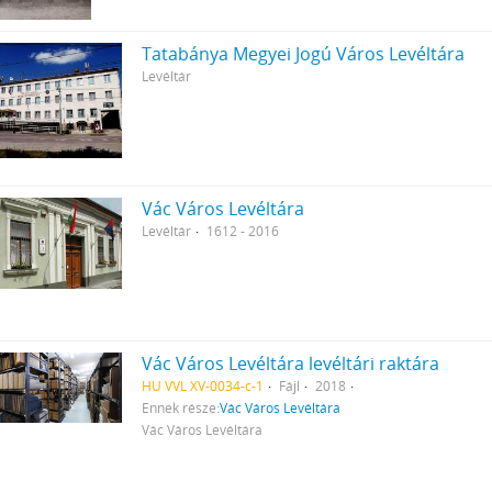
Tatabánya Megyei Jogú Város Levéltára
Levéltár
Vác Város Levéltára
Levéltár
1612 - 2016
Vác Város Levéltára levéltári raktára
HU VVL XV-0034-c-1
Fájl
2018
Ennek része:
Vác Város Levéltára
Vác Város Levéltára