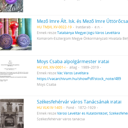
Mező Imre Ált. Isk. és Mező Imre Úttörőcs
HU TMJVL XV-0022-19
Iratdarab
é.n.
Ennek része:
Tatabánya Megyei Jogú Város Levéltára
Komárom-Esztergom Megye Önkormányzati Hivatala Bély
Moys Csaba alpolgármester iratai
HU VVL XIV-0001-i
állag
1989–2019
Ennek része:
Vác Város Levéltára
https://vacarchivum.hu/showPdf/stock_note/489
Moys Csaba
Székesfehérvár város Tanácsának iratai
HU VLKI IV-1405
Fond
1872–1929
Ennek része:
Városi Levéltár és Kutatóintézet, Székesfehé
Székesfehérvár város tanácsa