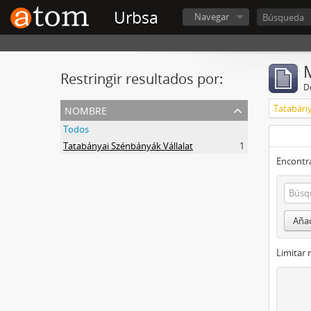
Urbsa
Navegar
Restringir resultados por:
De
nombre
Tatabány
Todos
Tatabányai Szénbányák Vállalat
1
Encontra
Añad
Limitar 