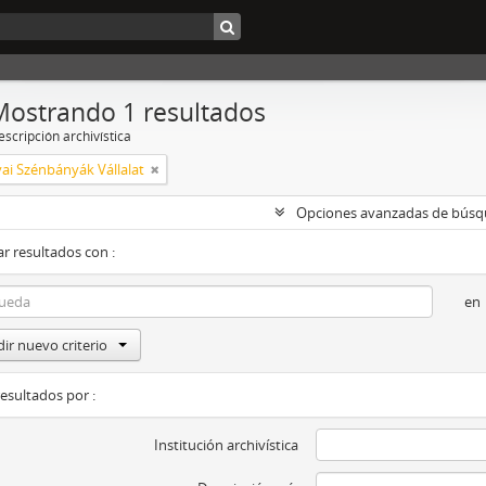
Mostrando 1 resultados
scripción archivística
ai Szénbányák Vállalat
Opciones avanzadas de bús
r resultados con :
en
ir nuevo criterio
resultados por :
Institución archivística