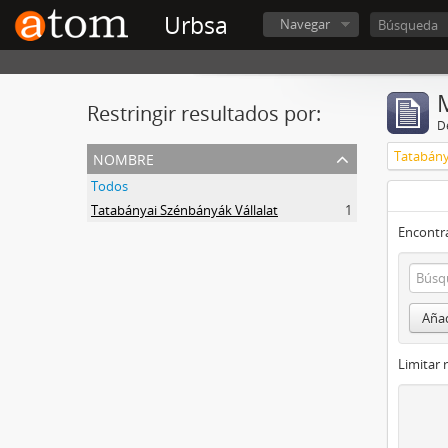
Urbsa
Navegar
Restringir resultados por:
De
nombre
Tatabány
Todos
Tatabányai Szénbányák Vállalat
1
Encontra
Añad
Limitar 