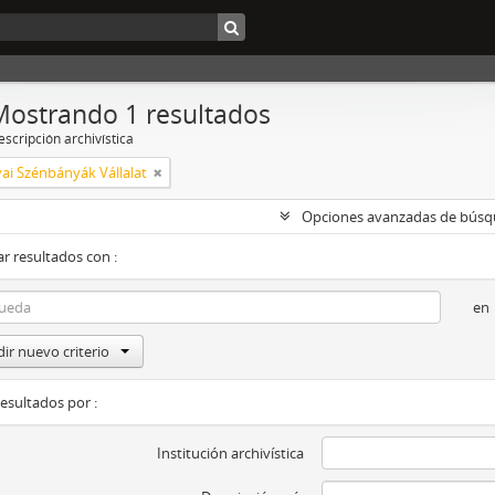
Mostrando 1 resultados
scripción archivística
ai Szénbányák Vállalat
Opciones avanzadas de bús
r resultados con :
en
ir nuevo criterio
resultados por :
Institución archivística