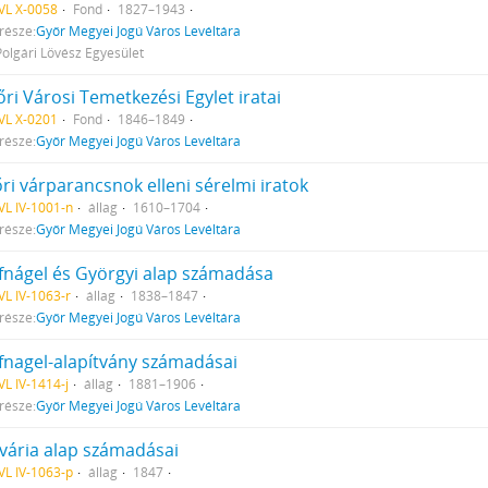
VL X-0058
Fond
1827–1943
része:
Győr Megyei Jogú Város Levéltára
Polgári Lövész Egyesület
ri Városi Temetkezési Egylet iratai
VL X-0201
Fond
1846–1849
része:
Győr Megyei Jogú Város Levéltára
ri várparancsnok elleni sérelmi iratok
L IV-1001-n
állag
1610–1704
része:
Győr Megyei Jogú Város Levéltára
fnágel és Györgyi alap számadása
L IV-1063-r
állag
1838–1847
része:
Győr Megyei Jogú Város Levéltára
fnagel-alapítvány számadásai
L IV-1414-j
állag
1881–1906
része:
Győr Megyei Jogú Város Levéltára
lvária alap számadásai
L IV-1063-p
állag
1847