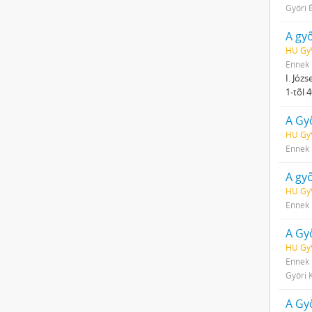
Győri 
A gy
HU GyV
Ennek 
I. Józ
1-tõl 
A Gy
HU Gy
Ennek 
A győ
HU GyV
Ennek 
A Győ
HU Gy
Ennek 
Győri 
A Győ