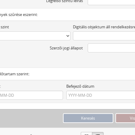
Legfelső szintű leírás
yek szűrése eszerint:
 szint
Digitális objektum áll rendelkezésr
Szerzői jogi állapot
dőtartam szerint:
t
Befejező dátum