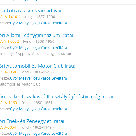
na-kotrási alap számadásai
L IV-1414-f
állag
1887–1904
része:
Győr Megyei Jogú Város Levéltára
őri Állami Leánygimnázium iratai
L VIII-0052
Fond
1908–1950
része:
Győr Megyei Jogú Város Levéltára
m. kir. gróf Apponyi Albert Leánygimnázium
őri Automobil és Motor Club iratai
VL X-0059
Fond
1900–1945
része:
Győr Megyei Jogú Város Levéltára
Automobil és Motor Club
ri cs. kir. I. szakaszú II. osztályú járásbíróság iratai
L IV-1160
Fond
1850–1861
része:
Győr Megyei Jogú Város Levéltára
ri Ének- és Zeneegylet iratai
VL X-0054
Fond
1862–1949
része:
Győr Megyei Jogú Város Levéltára