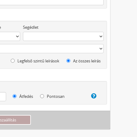
e
Segédlet
Legfelső szintű leírások
Az összes leírás
Átfedés
Pontosan