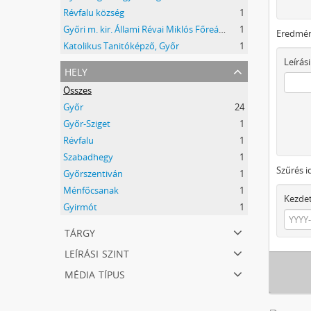
Révfalu község
1
Győri m. kir. Állami Révai Miklós Főreáliskola
1
Eredmén
Katolikus Tanitóképző, Győr
1
Leírási
hely
Összes
Győr
24
Győr-Sziget
1
Révfalu
1
Szabadhegy
1
Szűrés i
Győrszentiván
1
Ménfőcsanak
1
Kezde
Gyirmót
1
tárgy
leírási szint
média típus