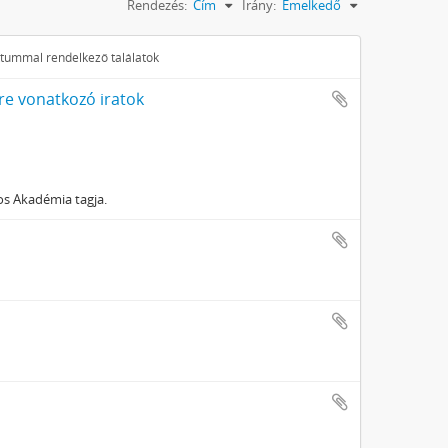
Rendezés:
Cím
Irány:
Emelkedő
ktummal rendelkező találatok
re vonatkozó iratok
os Akadémia tagja.