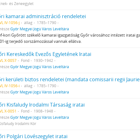
Ének- és Zeneegylet
őri kamarai adminisztráció rendeletei
L IV-1056-j
állag
1785–1790
része:
Győr Megyei Jogú Város Levéltára
sef-kori Győrött székelő kamarai igazgatóság Győr városához intézett iratai 
401-ig terjedő sorszámozással vannak ellátva.
őri Kereskedők Evezős Egyletének Iratai
VL X-0057
Fond
1930–1942
része:
Győr Megyei Jogú Város Levéltára
ri kerületi biztos rendeletei (mandata comissarii regii Jaurie
L IV-1056-i
állag
1785–1790
része:
Győr Megyei Jogú Város Levéltára
ri Kisfaludy Irodalmi Társaság iratai
VL X-0051
Fond
1908–1948
része:
Győr Megyei Jogú Város Levéltára
Kisfaludy Irodalmi Kör
ri Polgári Lövészegylet iratai