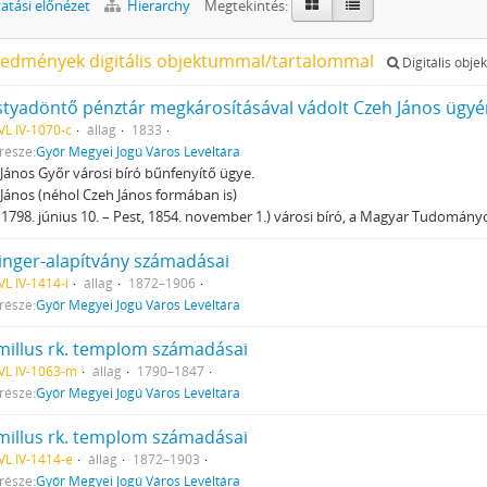
tási előnézet
Hierarchy
Megtekintés:
redmények digitális objektummal/tartalommal
Digitális obje
styadöntő pénztár megkárosításával vádolt Czeh János ügyé
L IV-1070-c
állag
1833
része:
Győr Megyei Jogú Város Levéltára
János Győr városi bíró bűnfenyítő ügye.
János (néhol Czeh János formában is)
 1798. június 10. – Pest, 1854. november 1.) városi bíró, a Magyar Tudomány
singer-alapítvány számadásai
L IV-1414-i
állag
1872–1906
része:
Győr Megyei Jogú Város Levéltára
millus rk. templom számadásai
VL IV-1063-m
állag
1790–1847
része:
Győr Megyei Jogú Város Levéltára
millus rk. templom számadásai
L IV-1414-e
állag
1872–1903
része:
Győr Megyei Jogú Város Levéltára