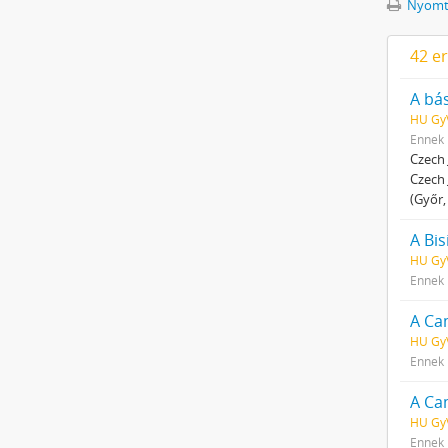
Nyomta
42 e
A bá
HU GyV
Ennek 
Czech 
Czech 
(Győr,
A Bi
HU GyV
Ennek 
A Ca
HU Gy
Ennek 
A Ca
HU GyV
Ennek 