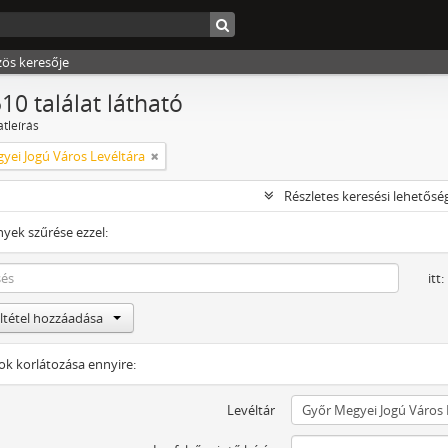
zös keresője
10 találat látható
atleírás
yei Jogú Város Levéltára
Részletes keresési lehetősé
yek szűrése ezzel:
itt:
eltétel hozzáadása
tok korlátozása ennyire:
Levéltár