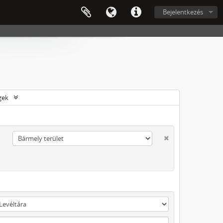
Bejelentkezés
gek