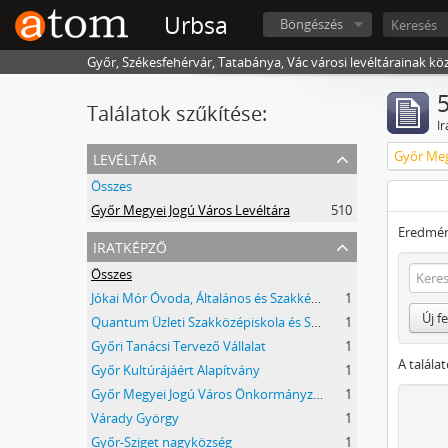
Urbsa
Böngészés
Győr, Székesfehérvár, Tatabánya, Vác városi levéltárainak kö
5
Találatok szűkítése:
Ir
levéltár
Győr Meg
Összes
Győr Megyei Jogú Város Levéltára
510
Eredmén
iratképző
Összes
Jókai Mór Óvoda, Általános és Szakképző Iskola, Győr
1
Új f
Quantum Üzleti Szakközépiskola és Szakiskola, Győr
1
Győri Tanácsi Tervező Vállalat
1
A talála
Győr Kultúrájáért Alapítvány
1
Győr Megyei Jogú Város Önkormányzata
1
Várady György
1
Győr-Sziget nagyközség
1