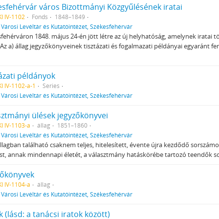
esfehérvár város Bizottmányi Közgyűlésének iratai
I IV-1102
Fonds
1848–1849
f
Városi Levéltár és Kutatóintézet, Székesfehérvár
fehérváron 1848. május 24-én jött létre az új helyhatóság, amelynek irata
s. Az a) állag jegyzőkönyveinek tisztázati és fogalmazati példányai egyaránt
ázati példányok
I IV-1102-a-1
Series
f
Városi Levéltár és Kutatóintézet, Székesfehérvár
sztmányi ülések jegyzőkönyvei
I IV-1103-a
állag
1851–1860
f
Városi Levéltár és Kutatóintézet, Székesfehérvár
állagban található csaknem teljes, hitelesített, évente újra kezdődő sorsz
st, annak mindennapi életét, a választmány hatáskörébe tartozó teendők s
zőkönyvek
I IV-1104-a
állag
f
Városi Levéltár és Kutatóintézet, Székesfehérvár
k (lásd: a tanácsi iratok között)