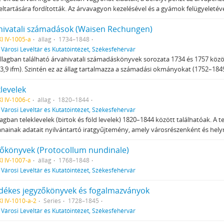
eltartására fordították. Az árvavagyon kezelésével és a gyámok felügyeleté
hivatali számadások (Waisen Rechungen)
I IV-1005-a
állag
1734–1848
f
Városi Levéltár és Kutatóintézet, Székesfehérvár
állagban található árvahivatali számadáskönyvek sorozata 1734 és 1757 között
 3,9 ifm). Szintén ez az állag tartalmazza a számadási okmányokat (1752–1849
levelek
I IV-1006-c
állag
1820–1844
f
Városi Levéltár és Kutatóintézet, Székesfehérvár
llagban teleklevelek (birtok és föld levelek) 1820–1844 között találhatóak. A t
anainak adatait nyilvántartó iratgyűjtemény, amely városrészenként és hely
zőkönyvek (Protocollum nundinale)
I IV-1007-a
állag
1768–1848
f
Városi Levéltár és Kutatóintézet, Székesfehérvár
dékes jegyzőkönyvek és fogalmazványok
I IV-1010-a-2
Series
1728–1845
f
Városi Levéltár és Kutatóintézet, Székesfehérvár