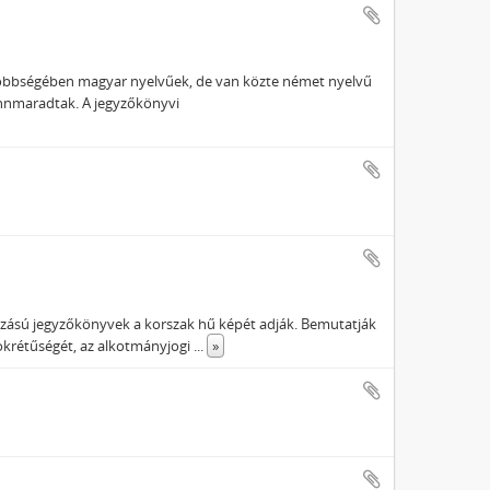
i többségében magyar nyelvűek, de van közte német nyelvű
 fennmaradtak. A jegyzőkönyvi
ámozású jegyzőkönyvek a korszak hű képét adják. Bemutatják
okrétűségét, az alkotmányjogi
...
»