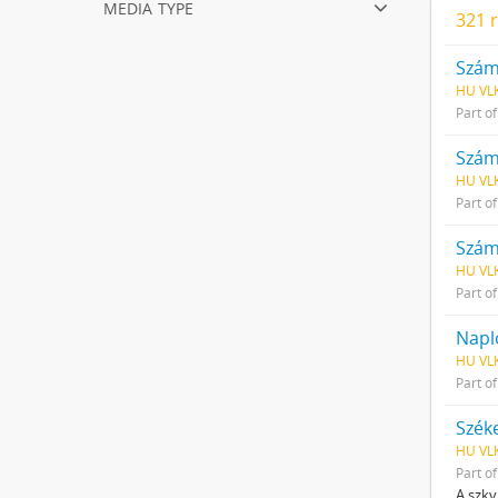
media type
321 r
Szám
HU VLK
Part o
Szám
HU VLK
Part o
Szám
HU VLK
Part o
Napl
HU VLK
Part o
Szék
HU VLK
Part o
A szkv