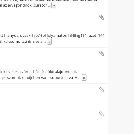
vel az árvagondnok (curator
...
»
 hiányos, s csak 1757-től folyamatos 1848-ig (14 füzet, 144
) 73 csomó, 3,2 ifm, és a
...
»
eleklevelek a városi ház- és földtulajdonosok
rajzi számok rendjében van csoportosítva. A
...
»