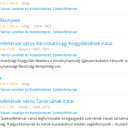
I IV-1104-b
állag
f
Városi Levéltár és Kutatóintézet, Székesfehérvár
zőkönyvek
I IV-1105-a
állag
1864–1867
f
Városi Levéltár és Kutatóintézet, Székesfehérvár
esfehérvár város Városhatósági Közgyűlésének iratai
I IV-1106
Fonds
1867–1871
f
Városi Levéltár és Kutatóintézet, Székesfehérvár
shatósági Közgyűlés feladata a törvényhatóság újjászervezésére irányuló s
yhatósági Bizottság létrejöttéig van.
k
I IV-1106-b
állag
f
Városi Levéltár és Kutatóintézet, Székesfehérvár
esfehérvár város Tanácsának iratai
I IV-1107
Fonds
1849–1872
f
Városi Levéltár és Kutatóintézet, Székesfehérvár
 Székesfehérvár város legfontosabb közigazgatási szervének iratait tartalmaz
yag. A jegyzőkönyvek és iratok kutatásához eredeti segédkönyvek – mutató