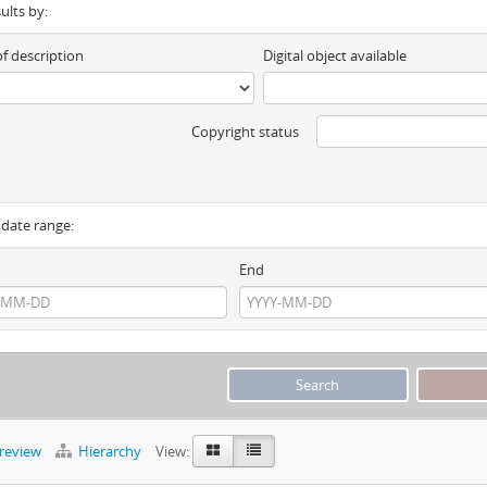
sults by:
of description
Digital object available
Copyright status
y date range:
End
preview
Hierarchy
View: