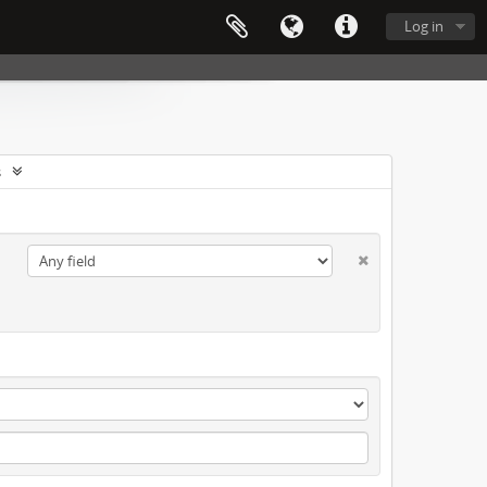
Log in
s