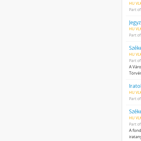
HU VLK
Part o
Jegy
HU VLK
Part o
Szék
HU VLK
Part o
A Váro
Törvén
Irato
HU VLK
Part o
Szék
HU VLK
Part o
A fond
iratan