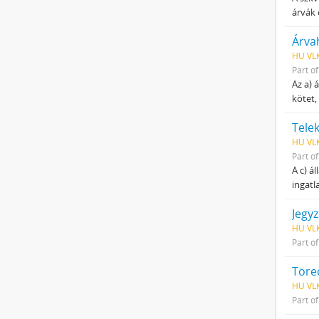
árvák 
Árva
HU VLK
Part o
Az a) 
kötet,
Telek
HU VLK
Part o
A c) á
ingatl
Jegy
HU VLK
Part o
Töre
HU VLK
Part o