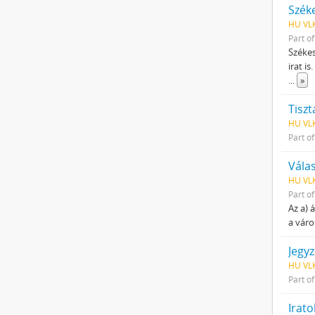
Szék
HU VLK
Part o
Székes
irat i
...
»
Tiszt
HU VLK
Part o
Vála
HU VLK
Part o
Az a) 
a váro
Jegy
HU VLK
Part o
Irato