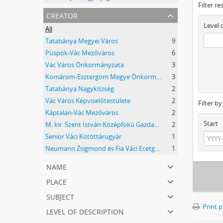
Filter re
creator
Level 
All
Tatabánya Megyei Város
9
Püspök-Vác Mezőváros
6
Vác Város Önkormányzata
3
Komárom-Esztergom Megye Önkormányzati Hivatala Bélyeggyűjtő Egyesülete Tatabánya
3
Tatabánya Nagyközség
2
Vác Város Képviselőtestülete
2
Filter b
Káptalan-Vác Mezőváros
2
Start
M. kir. Szent István Középfokú Gazdasági Tanintézet és Mezőgazdasági Szaktanácsadó Állomás
2
Senior Váci Kötöttárugyár
1
Neumann Zsigmond és Fia Váci Ecetgyár
1
name
place
subject
Print 
level of description