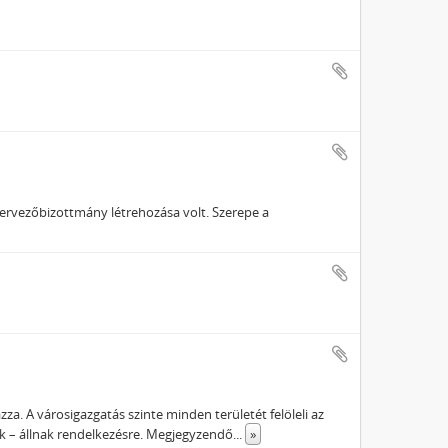
zervezőbizottmány létrehozása volt. Szerepe a
za. A városigazgatás szinte minden területét felöleli az
k – állnak rendelkezésre. Megjegyzendő
...
»