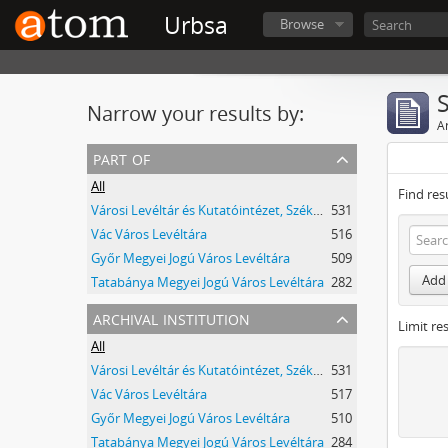
Urbsa
Browse
Narrow your results by:
Ar
part of
All
Find res
Városi Levéltár és Kutatóintézet, Székesfehérvár
531
Vác Város Levéltára
516
Győr Megyei Jogú Város Levéltára
509
Add 
Tatabánya Megyei Jogú Város Levéltára
282
archival institution
Limit res
All
Városi Levéltár és Kutatóintézet, Székesfehérvár
531
Vác Város Levéltára
517
Győr Megyei Jogú Város Levéltára
510
Tatabánya Megyei Jogú Város Levéltára
284