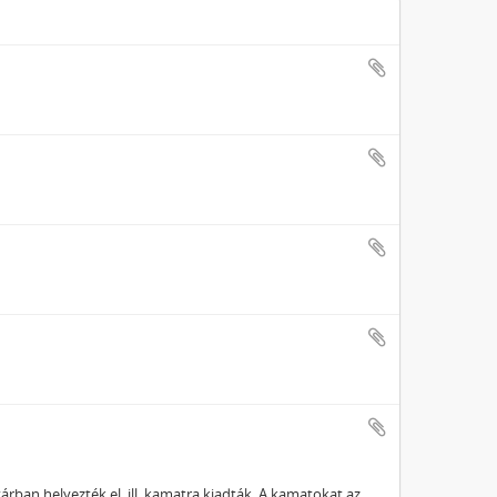
árban helyezték el, ill. kamatra kiadták. A kamatokat az