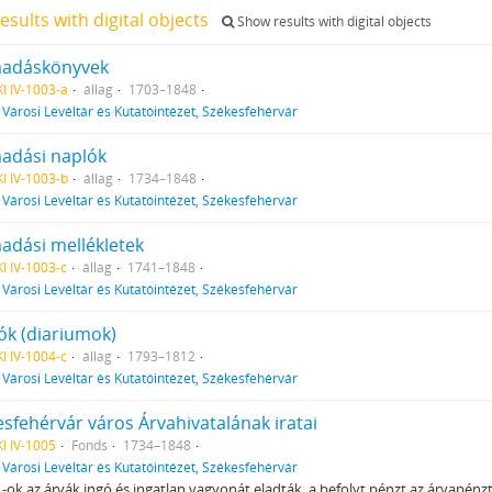
esults with digital objects
Show results with digital objects
adáskönyvek
I IV-1003-a
állag
1703–1848
f
Városi Levéltár és Kutatóintézet, Székesfehérvár
adási naplók
I IV-1003-b
állag
1734–1848
f
Városi Levéltár és Kutatóintézet, Székesfehérvár
adási mellékletek
I IV-1003-c
állag
1741–1848
f
Városi Levéltár és Kutatóintézet, Székesfehérvár
ók (diariumok)
I IV-1004-c
állag
1793–1812
f
Városi Levéltár és Kutatóintézet, Székesfehérvár
esfehérvár város Árvahivatalának iratai
I IV-1005
Fonds
1734–1848
f
Városi Levéltár és Kutatóintézet, Székesfehérvár
.-ok az árvák ingó és ingatlan vagyonát eladták, a befolyt pénzt az árvapénzt