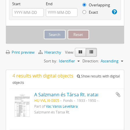
Start
End
Overlapping
Exact
Print preview
Hierarchy
View:
Sort by:
Identifier
Direction:
Ascending
4 results with digital objects
Show results with digital
objects
A Salzmann és Társa Rt. iratai
HU VVL XI-0005
Fonds
1933 - 1950
Part of
Vác Város Levéltára
Salzmann és Társa Rt.