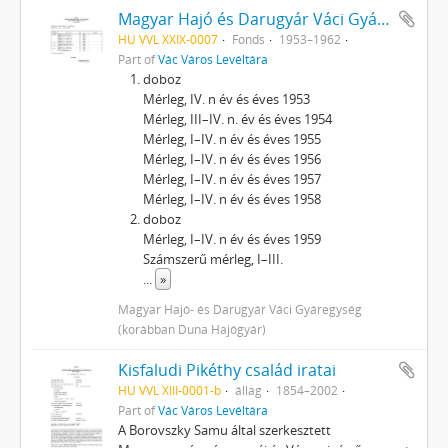
Magyar Hajó és Darugyár Váci Gyárának (1962-ig Dunai Hajógyár) iratai
HU VVL XXIX-0007
Fonds
1953–1962
Part of
Vác Város Levéltára
doboz
Mérleg, IV. n év és éves 1953
Mérleg, III–IV. n. év és éves 1954
Mérleg, I–IV. n év és éves 1955
Mérleg, I–IV. n év és éves 1956
Mérleg, I–IV. n év és éves 1957
Mérleg, I–IV. n év és éves 1958
doboz
Mérleg, I–IV. n év és éves 1959
Számszerű mérleg, I–III.
...
»
Magyar Hajó- és Darugyár Váci Gyáregység
(korábban Duna Hajógyár)
Kisfaludi Pikéthy család iratai
HU VVL XIII-0001-b
állag
1854–2002
Part of
Vác Város Levéltára
A Borovszky Samu által szerkesztett