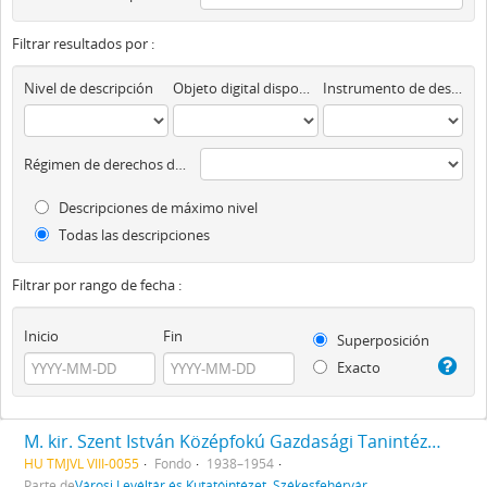
Filtrar resultados por :
Nivel de descripción
Objeto digital disponibles
Instrumento de descripción
Régimen de derechos de autor
Descripciones de máximo nivel
Todas las descripciones
Filtrar por rango de fecha :
Inicio
Fin
Superposición
Exacto
M. kir. Szent István Középfokú Gazdasági Tanintézet és Mezőgazdasági Szaktanácsadó Állomás iratai
HU TMJVL VIII-0055
Fondo
1938–1954
Parte de
Városi Levéltár és Kutatóintézet, Székesfehérvár