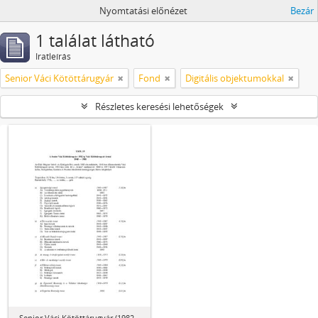
Nyomtatási előnézet
Bezár
1 találat látható
Iratleírás
Senior Váci Kötöttárugyár
Fond
Digitális objektumokkal
Részletes keresési lehetőségek
Senior Váci Kötöttárugyár (1982-