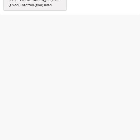
ig Váci Kötöttárugyár) iratai