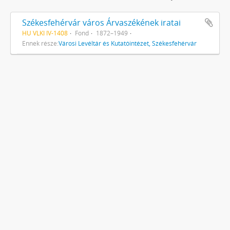
Székesfehérvár város Árvaszékének iratai
HU VLKI IV-1408
Fond
1872–1949
Ennek része:
Városi Levéltár és Kutatóintézet, Székesfehérvár