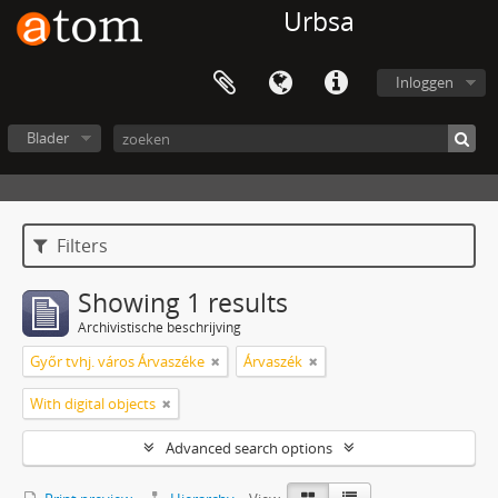
Urbsa
Inloggen
Blader
Filters
Showing 1 results
Archivistische beschrijving
Győr tvhj. város Árvaszéke
Árvaszék
With digital objects
Advanced search options