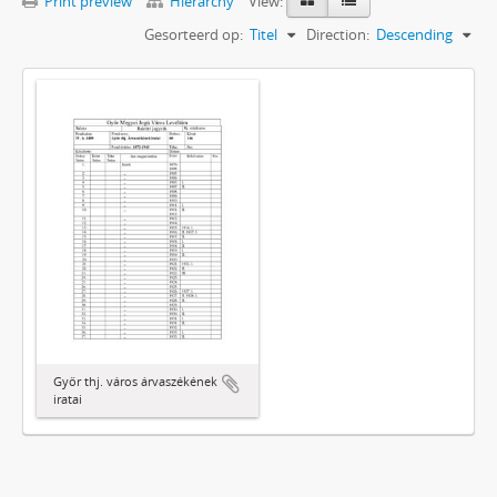
Print preview
Hierarchy
View:
Gesorteerd op:
Titel
Direction:
Descending
Győr thj. város árvaszékének
iratai