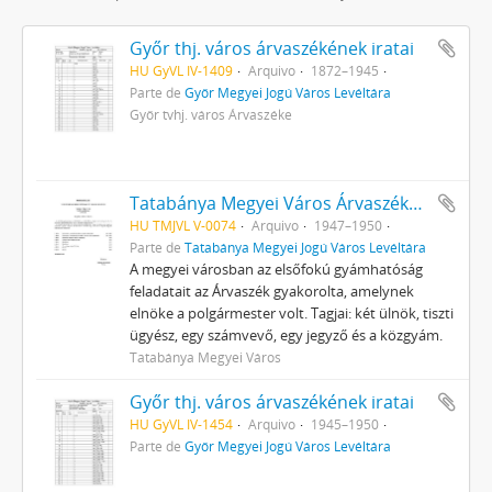
Győr thj. város árvaszékének iratai
HU GyVL IV-1409
Arquivo
1872–1945
Parte de
Győr Megyei Jogú Város Levéltára
Győr tvhj. város Árvaszéke
Tatabánya Megyei Város Árvaszékének iratai
HU TMJVL V-0074
Arquivo
1947–1950
Parte de
Tatabánya Megyei Jogú Város Levéltára
A megyei városban az elsőfokú gyámhatóság
feladatait az Árvaszék gyakorolta, amelynek
elnöke a polgármester volt. Tagjai: két ülnök, tiszti
ügyész, egy számvevő, egy jegyző és a közgyám.
Tatabánya Megyei Város
Győr thj. város árvaszékének iratai
HU GyVL IV-1454
Arquivo
1945–1950
Parte de
Győr Megyei Jogú Város Levéltára