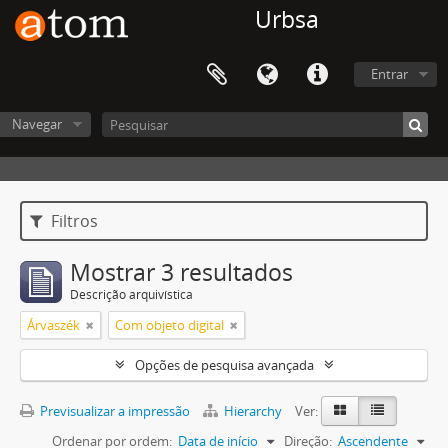
Urbsa
Entrar
Navegar
Filtros
Mostrar 3 resultados
Descrição arquivística
Árvaszék
Com objeto digital
Opções de pesquisa avançada
Previsualizar a impressão
Hierarchy
Ver:
Ordenar por ordem:
Data de início
Direção:
Ascendente