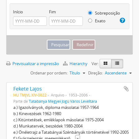
Início
Fim
Sobreposição
Exato
Previsualizar a impressão
Hierarchy
Ver:
Ordenar por ordem:
Título
Direção:
Ascendente
Fekete Lajos
HU TMJVL XIV-0022
Arquivo
1953–2006
Parte de
Tatabánya Megyei Jogú Város Levéltára
a.) Igazolványok, diploma másolatai 1957-1964
b.) Kinevezések 1962-1980
c.) Kitüntetések, emléklapok másolatai 1975-2004
d.) Munkatervek, beszédek 1980-2004
e.) Önéletrajz a Tatabányai Szénbányák történetével 1992-2005
f.) Gyászjelentés, megemlékező
...
»