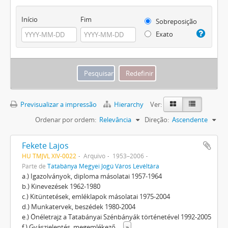
Início
Fim
Sobreposição
Exato
Previsualizar a impressão
Hierarchy
Ver:
Ordenar por ordem:
Relevância
Direção:
Ascendente
Fekete Lajos
HU TMJVL XIV-0022
Arquivo
1953–2006
Parte de
Tatabánya Megyei Jogú Város Levéltára
a.) Igazolványok, diploma másolatai 1957-1964
b.) Kinevezések 1962-1980
c.) Kitüntetések, emléklapok másolatai 1975-2004
d.) Munkatervek, beszédek 1980-2004
e.) Önéletrajz a Tatabányai Szénbányák történetével 1992-2005
f.) Gyászjelentés, megemlékező
...
»