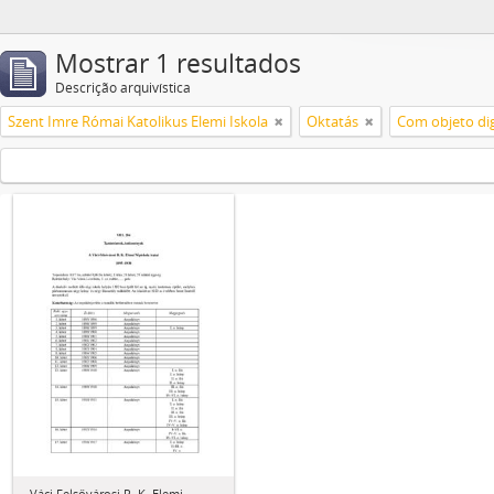
Mostrar 1 resultados
Descrição arquivística
Szent Imre Római Katolikus Elemi Iskola
Oktatás
Com objeto dig
Váci Felsővárosi R. K. Elemi