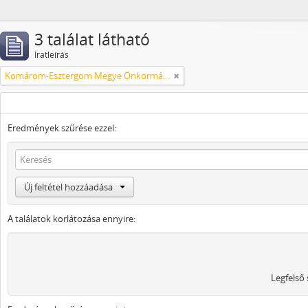
3 találat látható
Iratleírás
Komárom-Esztergom Megye Önkormányzati Hivatala Bélyeggyűjtő Egyesülete Tatabánya
Eredmények szűrése ezzel:
Új feltétel hozzáadása
A találatok korlátozása ennyire:
Legfelső 