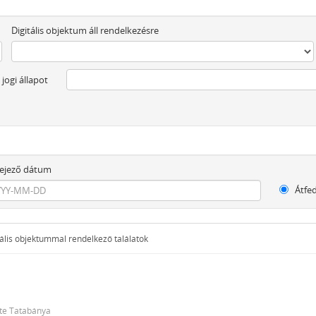
Digitális objektum áll rendelkezésre
 jogi állapot
ejező dátum
Átfe
ális objektummal rendelkező találatok
te Tatabánya