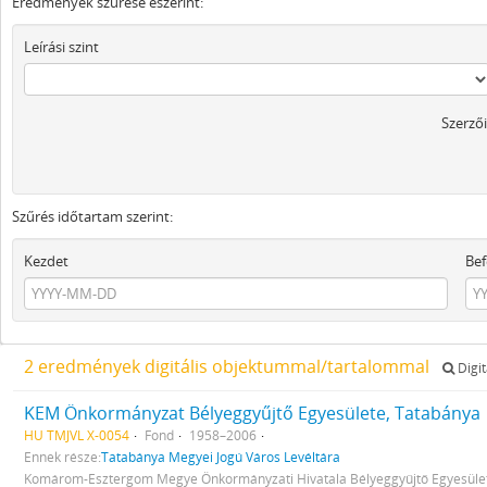
Eredmények szűrése eszerint:
Leírási szint
Szerzői
Szűrés időtartam szerint:
Kezdet
Bef
2 eredmények digitális objektummal/tartalommal
Digit
KEM Önkormányzat Bélyeggyűjtő Egyesülete, Tatabánya
HU TMJVL X-0054
Fond
1958–2006
Ennek része:
Tatabánya Megyei Jogú Város Levéltára
Komárom-Esztergom Megye Önkormányzati Hivatala Bélyeggyűjtő Egyesüle