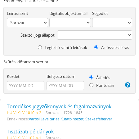
Eredmények szűrése eszerint:
Leírási szint
Digitális objektum áll rendelkezésre
Segédlet
Szerzői jogi állapot
Legfelső szintű leírások
Az összes leírás
Szűrés időtartam szerint:
Kezdet
Befejező dátum
Átfedés
Pontosan
Töredékes jegyzőkönyvek és fogalmazványok
HU VLKI IV-1010-a-2
Sorozat
1728–1845
Ennek része:
Városi Levéltár és Kutatóintézet, Székesfehérvár
Tisztázati példányok
HU VLKI IV-1102-a-1
Sorozat