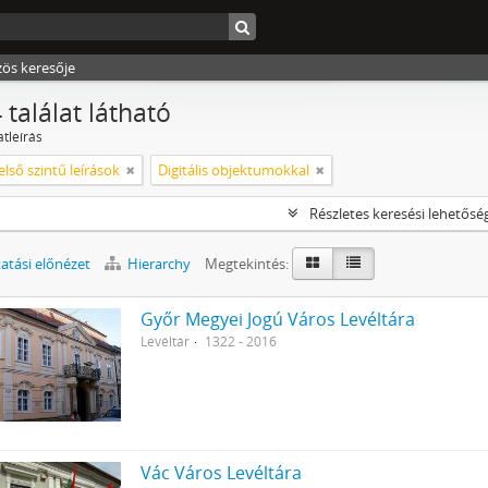
zös keresője
 találat látható
atleírás
első szintű leírások
Digitális objektumokkal
Részletes keresési lehetősé
tási előnézet
Hierarchy
Megtekintés:
Győr Megyei Jogú Város Levéltára
Levéltár
1322 - 2016
Vác Város Levéltára