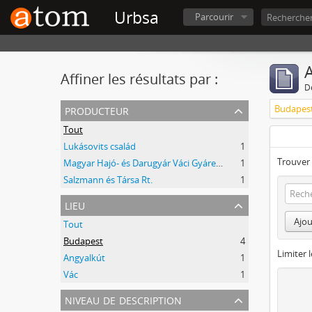
Urbsa
Parcourir
A
Affiner les résultats par :
D
producteur
Budapes
Tout
Lukásovits család
1
Trouver 
Magyar Hajó- és Darugyár Váci Gyáregység (korábban Duna Hajógyár)
1
Salzmann és Társa Rt.
1
lieu
Ajou
Tout
Budapest
4
Limiter l
Angyalkút
1
Vác
1
niveau de description