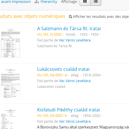
 avant impression
Hierarchy
Affichage :
sultats avec objets numériques
Afficher les résultats avec des obj
A Salzmann és Társa Rt. iratai
HU VVL XI-0005
Fonds
1933 - 1950
Fait partie de
Vác Város Levéltára
Salzmann és Társa Rt.
Lukácsovits család iratai
HU VVL XIII-0001-d
állag
1919–2004
Fait partie de
Vác Város Levéltára
Lukásovits család
Kisfaludi Pikéthy család iratai
HU VVL XIII-0001-b
állag
1854–2002
Fait partie de
Vác Város Levéltára
A Borovszky Samu által szerkesztett Magyarország v