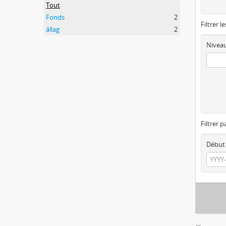
Tout
Fonds
2
Filtrer l
állag
2
Niveau
Filtrer p
Début