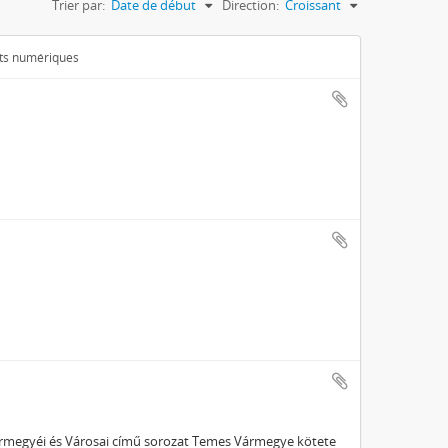
Trier par:
Date de début
Direction:
Croissant
ets numériques
ármegyéi és Városai című sorozat Temes Vármegye kötete