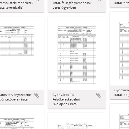
, tárnokszéki rendeletek
iratai, felségfolyamodások
iratai, ti
ta tavernicalia)
peres ügyekben
Győr váro
város törvényszékének
Győr Város Fiú
iratai, pol
, büntetőperek iratai
Felsőkereskedelmi
Iskolájának iratai