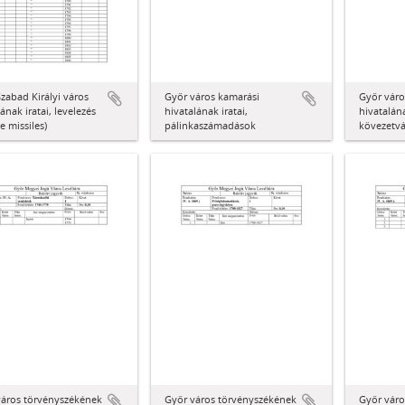
zabad Királyi város
Győr város kamarási
Győr váro
ának iratai, levelezés
hivatalának iratai,
hivatalána
ae missiles)
pálinkaszámadások
kövezetv
város törvényszékének
Győr város törvényszékének
Győr váro