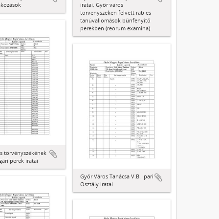
ltakozások
iratai, Győr város
törvényszékén felvett rab és
tanúvallomások bűnfenyítő
perekben (reorum examina)
s törvényszékének
gári perek iratai
Győr Város Tanácsa V.B. Ipari
Osztály iratai