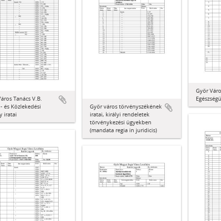
Győr Váro
áros Tanács V.B.
Egészségüg
i- és Közlekedési
Győr város törvényszékének
y iratai
iratai, királyi rendeletek
törvénykezési ügyekben
(mandata regia in juridicis)