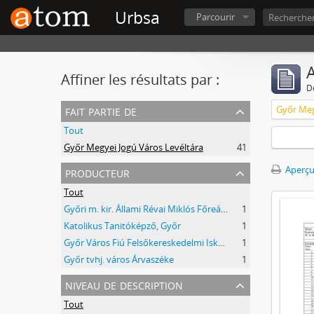
Urbsa
Parcourir
A
Affiner les résultats par :
D
fait partie de
Győr Meg
Tout
Győr Megyei Jogú Város Levéltára
41
producteur
Aperçu
Tout
Győri m. kir. Állami Révai Miklós Főreáliskola
1
Katolikus Tanitóképző, Győr
1
Győr Város Fiú Felsőkereskedelmi Iskolája
1
Győr tvhj. város Árvaszéke
1
niveau de description
Tout