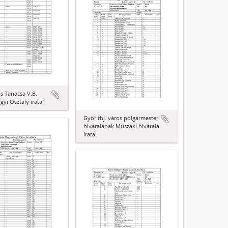
s Tanácsa V.B.
yi Osztály iratai
Győr thj. város polgármesteri
hivatalának Műszaki hivatala
iratai