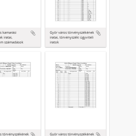
s kamarási
Győr város törvényszékének
k iratai,
iratai, törvényszéki ügyviteli
ám számadások
iratok
s törvényszékének
Győr város törvényszékének