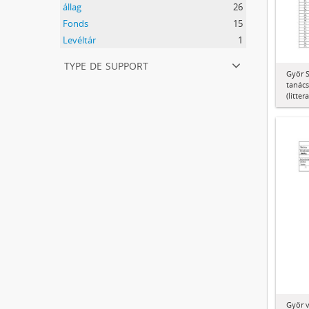
állag
26
Fonds
15
Levéltár
1
type de support
Győr S
tanács
(litter
Győr 