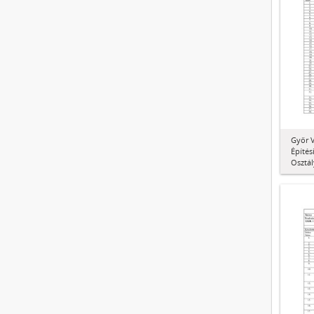
Győr V
Építés
Osztál