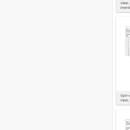
iratai
(manda
Győr 
iratai