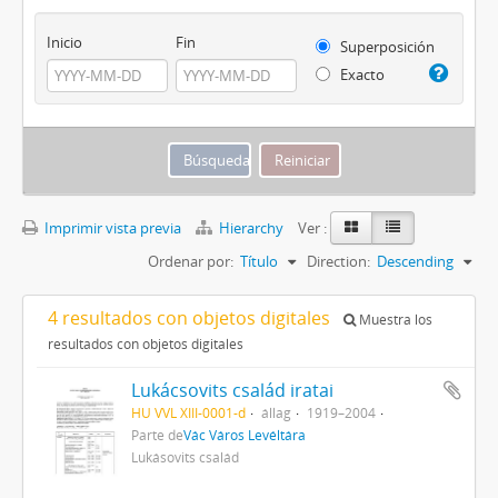
Inicio
Fin
Superposición
Exacto
Imprimir vista previa
Hierarchy
Ver :
Ordenar por:
Título
Direction:
Descending
4 resultados con objetos digitales
Muestra los
resultados con objetos digitales
Lukácsovits család iratai
HU VVL XIII-0001-d
állag
1919–2004
Parte de
Vác Város Levéltára
Lukásovits család