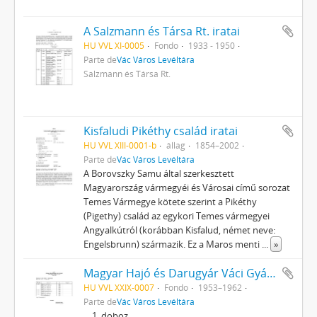
A Salzmann és Társa Rt. iratai
HU VVL XI-0005
Fondo
1933 - 1950
Parte de
Vác Város Levéltára
Salzmann és Társa Rt.
Kisfaludi Pikéthy család iratai
HU VVL XIII-0001-b
állag
1854–2002
Parte de
Vác Város Levéltára
A Borovszky Samu által szerkesztett
Magyarország vármegyéi és Városai című sorozat
Temes Vármegye kötete szerint a Pikéthy
(Pigethy) család az egykori Temes vármegyei
Angyalkútról (korábban Kisfalud, német neve:
Engelsbrunn) származik. Ez a Maros menti
...
»
Magyar Hajó és Darugyár Váci Gyárának (1962-ig Dunai Hajógyár) iratai
HU VVL XXIX-0007
Fondo
1953–1962
Parte de
Vác Város Levéltára
doboz