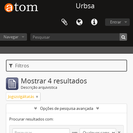
Urbsa
Entrar
Navegar
Filtros
Mostrar 4 resultados
Descrição arquivística
Jogszolgáltatás
Opções de pesquisa avançada
Procurar resultados com:
em