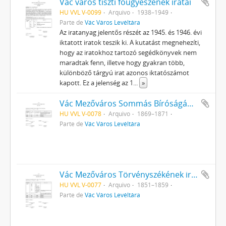
Vác város tiszti főügyészének iratai
HU VVL V-0099
Arquivo
1938–1949
Parte de
Vác Város Levéltára
Az iratanyag jelentős részét az 1945. és 1946. évi
iktatott iratok teszik ki. A kutatást megnehezíti,
hogy az iratokhoz tartozó segédkönyvek nem
maradtak fenn, illetve hogy gyakran több,
különböző tárgyú irat azonos iktatószámot
kapott. Ez a jelenség az 1
...
»
Vác Mezőváros Sommás Bíróságának iratai
HU VVL V-0078
Arquivo
1869–1871
Parte de
Vác Város Levéltára
Vác Mezőváros Törvényszékének iratai
HU VVL V-0077
Arquivo
1851–1859
Parte de
Vác Város Levéltára