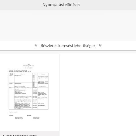
Nyomtatási előnézet
Részletes keresési lehetőségek
A Váci Fonógyár iratai