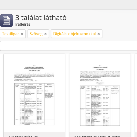
3 találat látható
Iratleírás
Textilipar
Szöveg
Digitális objektumokkal
A Magyar Bélés- és
A Salzmann és Társa Rt. iratai