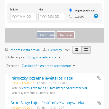
Inicio
Fin
Superposición
Exacto
Imprimir vista previa
Hierarchy
Ver :
Ordenar por:
Código de referencia
Direction:
Clasificación en orden ascendente
Párniczky Józsefné levéltáros iratai
HU VLKI XIV-0007
Fondo
1973 - 1978
Parte de
Városi Levéltár és Kutatóintézet, Székesfehérvár
Párniczky Józsefné Nunczás Ilona
Áron-Nagy Lajos festőművész hagyatéka
HU VLKI XIV-0011
Fondo
1913–1997