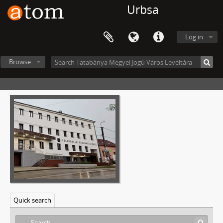
Urbsa
05 - Bányaföldtani és Geológiai Osztály, 1910–1982
06 - Bányamérési Osztály Ingatlanügyi Csoport, 1903–1991
07 - Bányaművelési Főosztály, 1965–1989
Log in
08 - Bányászati Fejlesztési és Beruházási Osztály, 1973–1995
09 - Beruházási Főosztály, 1965–1987
Browse
10 - Beruházási Osztály, 1895–1990
11 - Bánya műszaki törzskönyvek, 1954
12 - Beruházást Előkészítő Osztály, 1966–1987
13 - Biztonsági Osztály, 1964–2000
14 - Építészeti Üzem, 1963–1984
15 - Érdekeltségi és Külgazdasági Osztály, 1949–1992
16 - Fővállalkozási Igazgatóság, 1973–1995
17 - Gazdasági Iroda, 1966–1991
18 - Gépészeti és Villamossági Főosztály, 1958–1987
19 - Haldex Rt., 1957–1997
20 - Igazgatási Főosztály, 1967–1992
Quick search
21 - Szénüzemi statisztikák, 1940–1946
22 - Jogi Osztály, 1948–1998