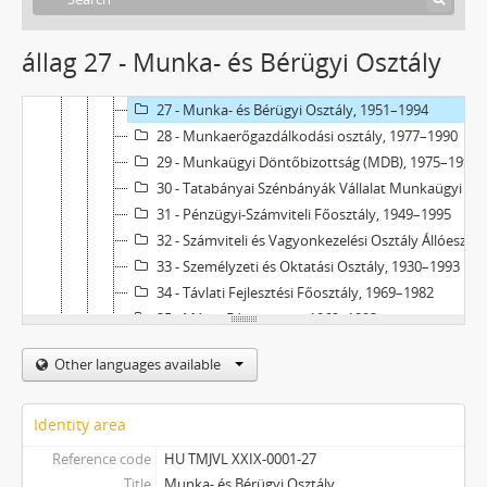
23 - Jogügyi Osztály Szabadalmi Csoport, 1962–1996
24 - Kereskedelmi Osztály, 1964–1991
állag 27 - Munka- és Bérügyi Osztály
25 - Közgazdasági Főosztály, 1896–1994
26 - Központi Bányamentő Állomás, 1960–1994
27 - Munka- és Bérügyi Osztály, 1951–1994
28 - Munkaerőgazdálkodási osztály, 1977–1990
29 - Munkaügyi Döntőbizottság (MDB), 1975–1991
30 - Tatabányai Szénbányák Vállalat Munkaügyi Osztály és Felvételi Iroda, 1896–1990
31 - Pénzügyi-Számviteli Főosztály, 1949–1995
32 - Számviteli és Vagyonkezelési Osztály Állóeszköz-nyilvántartó Csoport, 1949–1992
33 - Személyzeti és Oktatási Osztály, 1930–1993
34 - Távlati Fejlesztési Főosztály, 1969–1982
35 - Mányi Bányaüzem, 1962–1993
36 - Központi Irattár, 1954–1990
Other languages available
37 - VIDUS (Víztisztító és Dúsító Berendezések Gyára), 1969–1991
38 - Csordakúti Bányaüzem, 1969–1994
39 - Nagyegyházi Bányaüzem, 1978–1990
Identity area
40 - Palahányó Üzem, 1961–1982
Reference code
HU TMJVL XXIX-0001-27
41 - Szénelőkészítő és Brikettermelő Üzem, 1968–1993
Title
Munka- és Bérügyi Osztály