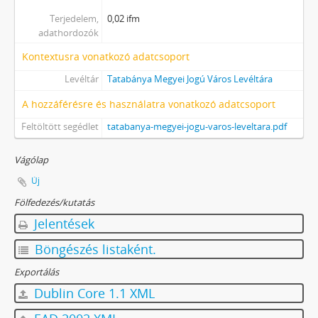
[fondfőcsoport] XXXVII - MJV önkormányzatok, 1990 - 2012
Terjedelem,
0,02 ifm
adathordozók
Kontextusra vonatkozó adatcsoport
Levéltár
Tatabánya Megyei Jogú Város Levéltára
A hozzáférésre és használatra vonatkozó adatcsoport
Feltöltött segédlet
tatabanya-megyei-jogu-varos-leveltara.pdf
Vágólap
Új
Fölfedezés/kutatás
Jelentések
Böngészés listaként.
Exportálás
Dublin Core 1.1 XML