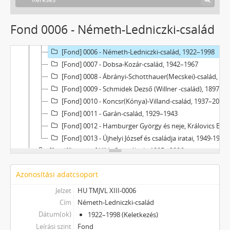
[Fond] 0002 - Berkovics-család, 1910–1965
[Fond] 0003 - Kreiner-család, 1940–1954
Fond 0006 - Németh-Ledniczki-család
[Fond] 0004 - Fülöp (Gesztesi-Stein)-család, 1886–2017
[Fond] 0005 - Lutring (Belusiák)-család, 1944–1946
[Fond] 0006 - Németh-Ledniczki-család, 1922–1998
[Fond] 0007 - Dobsa-Kozár-család, 1942–1967
[Fond] 0008 - Ábrányi-Schotthauer(Mecskei)-család, 1903–1961
[Fond] 0009 - Schmidek Dezső (Willner -család), 1897–2000
[Fond] 0010 - Koncsr(Kónya)-Villand-család, 1937–2005
[Fond] 0011 - Garán-család, 1929–1943
[Fond] 0012 - Hamburger György és neje, Královics Emilia családi iratai, 1922–1957
[Fond] 0013 - Újhelyi József és családja iratai, 1949-1988
[fondfőcsoport] XIV - Személyek, 1895 - 2006
[fondfőcsoport] XV - Gyűjtemények, 1223 - 2024
Azonosítási adatcsoport
[fondfőcsoport] XVII - Néphatalmi és különleges feladatokra létrejött bizottságok, 1945 - 1949
[fondfőcsoport] XXIII - Tanácsok, 1946 - 2002
Jelzet
HU TMJVL XIII-0006
[fondfőcsoport] XXIV - Az államigazgatás területi szervei, 1899 - 2002
Cím
Németh-Ledniczki-család
[fondfőcsoport] XXIX - Vállalatok, 1896 - 2004
Dátum(ok)
1922–1998 (Keletkezés)
[fondfőcsoport] XXXIII - Külön intézkedéssel levéltárba utalt iratok, 1895 - 2014
Leírási szint
Fond