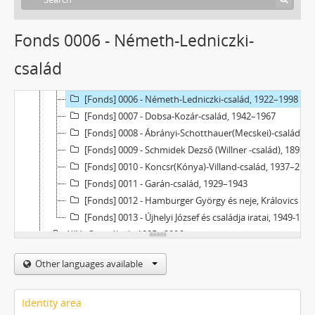
[Fonds] 0001 - Gönczöl (Csukly)-család, 1925–2005
[Fonds] 0002 - Berkovics-család, 1910–1965
Fonds 0006 - Németh-Ledniczki-
[Fonds] 0003 - Kreiner-család, 1940–1954
család
[Fonds] 0004 - Fülöp (Gesztesi-Stein)-család, 1886–2017
[Fonds] 0005 - Lutring (Belusiák)-család, 1944–1946
[Fonds] 0006 - Németh-Ledniczki-család, 1922–1998
[Fonds] 0007 - Dobsa-Kozár-család, 1942–1967
[Fonds] 0008 - Ábrányi-Schotthauer(Mecskei)-család, 1903–1961
[Fonds] 0009 - Schmidek Dezső (Willner -család), 1897–2000
[Fonds] 0010 - Koncsr(Kónya)-Villand-család, 1937–2005
[Fonds] 0011 - Garán-család, 1929–1943
[Fonds] 0012 - Hamburger György és neje, Královics Emilia családi iratai, 1922–1957
[Fonds] 0013 - Újhelyi József és családja iratai, 1949-1988
XIV - Személyek, 1895 - 2006
XV - Gyűjtemények, 1223 - 2024
Other languages available
XVII - Néphatalmi és különleges feladatokra létrejött bizottságok, 1945 - 1949
XXIII - Tanácsok, 1946 - 2002
XXIV - Az államigazgatás területi szervei, 1899 - 2002
Identity area