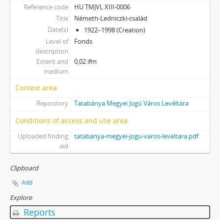
XXIX - Vállalatok, 1896 - 2004
Reference code
HU TMJVL XIII-0006
XXXIII - Külön intézkedéssel levéltárba utalt iratok, 1895 - 2014
Title
Németh-Ledniczki-család
XXXVII - MJV önkormányzatok, 1990 - 2012
Date(s)
1922–1998 (Creation)
Level of
Fonds
description
Extent and
0,02 ifm
medium
Context area
Repository
Tatabánya Megyei Jogú Város Levéltára
Conditions of access and use area
Uploaded finding
tatabanya-megyei-jogu-varos-leveltara.pdf
aid
Clipboard
Add
Explore
Reports