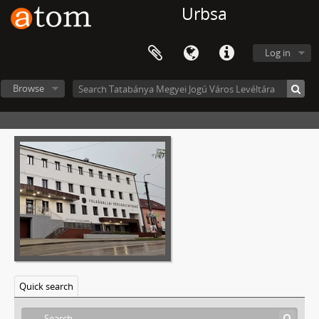
Urbsa
Log in
Browse
Tatabánya Megyei Jogú Város Levéltára
V - Mezővárosok, 1774 - 1969
VIII - Intézetek, Intézmények, 1906 - 2023
X - Egyesületek, 1896 - 2023
Quick search
XI - Gazdasági szervek, 1912 - 1979
XIII - Családok, 1886 - 2017