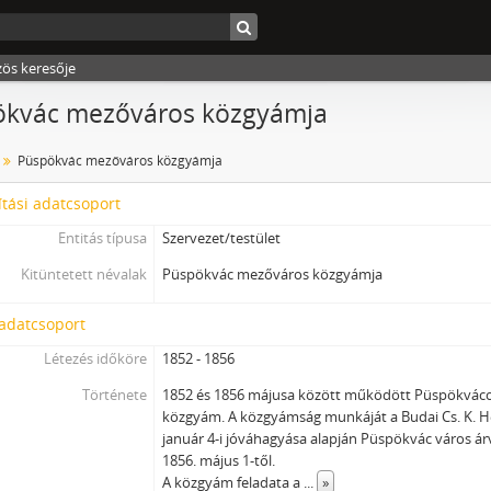
zös keresője
ökvác mezőváros közgyámja
Püspökvác mezőváros közgyámja
tási adatcsoport
Entitás típusa
Szervezet/testület
Kitüntetett névalak
Püspökvác mezőváros közgyámja
 adatcsoport
Létezés időköre
1852 - 1856
Története
1852 és 1856 májusa között működött Püspökváco
közgyám. A közgyámság munkáját a Budai Cs. K. He
január 4-i jóváhagyása alapján Püspökvác város á
1856. május 1-től.
A közgyám feladata a
...
»