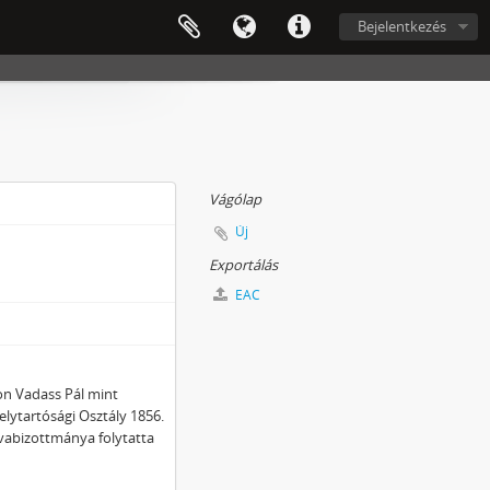
Bejelentkezés
Vágólap
Új
Exportálás
EAC
n Vadass Pál mint
lytartósági Osztály 1856.
rvabizottmánya folytatta