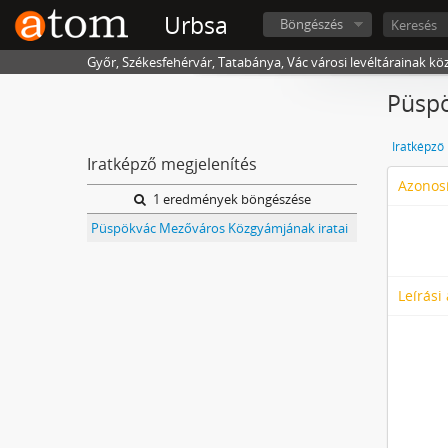
Urbsa
Böngészés
Győr, Székesfehérvár, Tatabánya, Vác városi levéltárainak kö
Püsp
Iratképző
Iratképző megjelenítés
Azonosí
1 eredmények böngészése
Püspökvác Mezőváros Közgyámjának iratai
Leírási