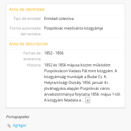
Área de identidad
Tipo de entidad
Entidad colectiva
Forma autorizada
Püspökvác mezőváros közgyámja
del nombre
Área de descripción
Fechas de
1852 - 1856
existencia
Historia
1852 és 1856 májusa között működött
Püspökvácon Vadass Pál mint közgyám. A
közgyámság munkáját a Budai Cs. K.
Helytartósági Osztály 1856. január 4-i
jóváhagyása alapján Püspökvác város
árvabizottmánya folytatta 1856. május 1-től.
A közgyám feladata a
...
»
Portapapeles
Agregar