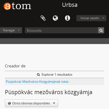
Urbsa
Iniciar sesión
Navegar
Creador de
Explorar 1 resultados
Püspökvác Mezőváros Közgyámjának iratai
Püspökvác mezőváros közgyámja
Otros idiomas disponibles