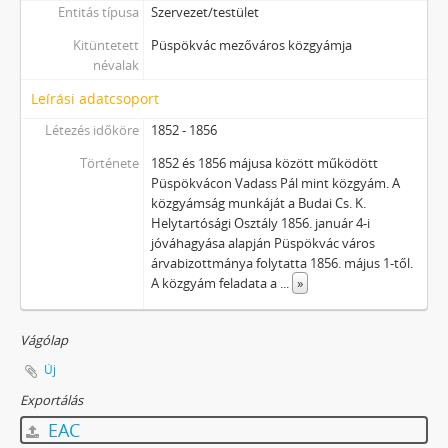
Entitás típusa
Szervezet/testület
Kitüntetett
Püspökvác mezőváros közgyámja
névalak
Leírási adatcsoport
Létezés időköre
1852 - 1856
Története
1852 és 1856 májusa között működött
Püspökvácon Vadass Pál mint közgyám. A
közgyámság munkáját a Budai Cs. K.
Helytartósági Osztály 1856. január 4-i
jóváhagyása alapján Püspökvác város
árvabizottmánya folytatta 1856. május 1-től.
A közgyám feladata a
...
»
Vágólap
Új
Exportálás
EAC