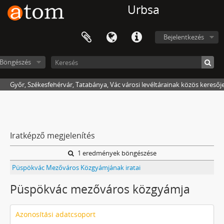
Urbsa
Bejelentkezés
Böngészés
Győr, Székesfehérvár, Tatabánya, Vác városi levéltárainak közös keresőj
Iratképző megjelenítés
1 eredmények böngészése
Püspökvác Mezőváros Közgyámjának iratai
Püspökvác mezőváros közgyámja
Azonosítási adatcsoport