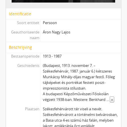
Identificatie
Soort entiteit
Persoon
Geauthoriseerde
Áron Nagy Lajos
naam
Beschrijving
Bestaansperiode
1913 - 1987
Geschiedenis
(Budapest, 1913. november 7. –
Székesfehérvár, 1987. január 6.) kétszeres
Munkácsy Mihály-díjas magyar festő. Főleg
tájképeket és portrékat festett poszt-
impresszionista stílusban.
A budapesti Képzőművészeti Főiskolán
végzett 1938-ban. Mestere: Benkhard
...
»
Plaatsen
Székesfehérvárott tér viseli a nevét.
Székesfehérvárott a történelmi belvárosban,
a Basa utca 4-es számú ház falán, melyben
lakott, emléktábla őrzi emlékét.