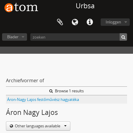
Urbsa
Inloggen
Blader
Archiefvormer of
Browse 1 results
Áron-Nagy Lajos festőművész hagyatéka
Áron Nagy Lajos
Other languages available