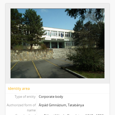
Identity area
Type of entity
Corporate body
Authorized form of
Árpád Gimnázium, Tatabánya
name