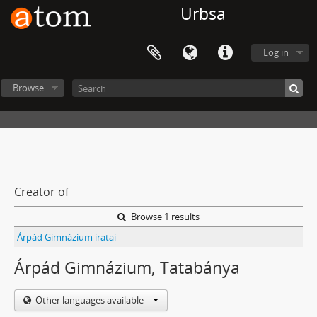
Urbsa
Log in
Browse
Creator of
Browse 1 results
Árpád Gimnázium iratai
Árpád Gimnázium, Tatabánya
Other languages available