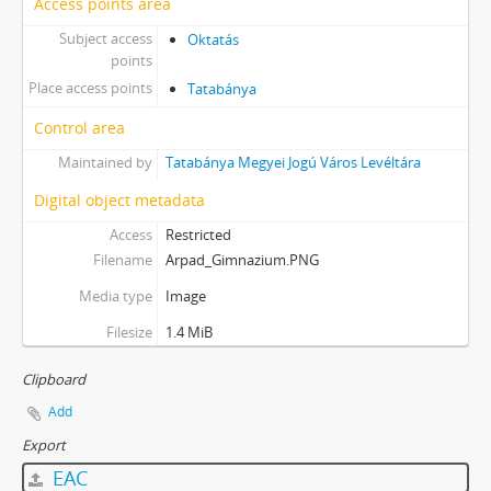
Access points area
Subject access
Oktatás
points
Place access points
Tatabánya
Control area
Maintained by
Tatabánya Megyei Jogú Város Levéltára
Digital object metadata
Access
Restricted
Filename
Arpad_Gimnazium.PNG
Media type
Image
Filesize
1.4 MiB
Clipboard
Add
Export
EAC