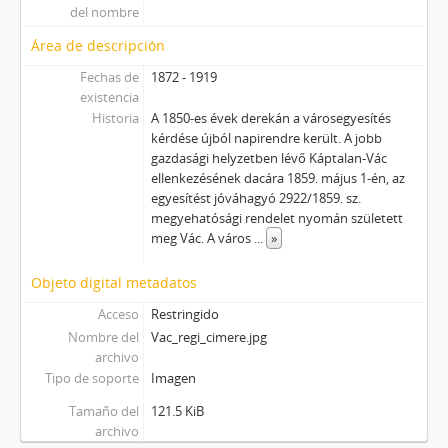
del nombre
Área de descripción
Fechas de
1872 - 1919
existencia
Historia
A 1850-es évek derekán a városegyesítés
kérdése újból napirendre került. A jobb
gazdasági helyzetben lévő Káptalan-Vác
ellenkezésének dacára 1859. május 1-én, az
egyesítést jóváhagyó 2922/1859. sz.
megyehatósági rendelet nyomán született
meg Vác. A város
...
»
Objeto digital metadatos
Acceso
Restringido
Nombre del
Vac_regi_cimere.jpg
archivo
Tipo de soporte
Imagen
Tamaño del
121.5 KiB
archivo