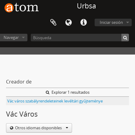
Urbsa
Iniciar sesión
Navegar
Creador de
Explorar 1 resultados
Vác város szabályrendeleteinek levéltári gyűjteménye
Vác Város
Otros idiomas disponibles