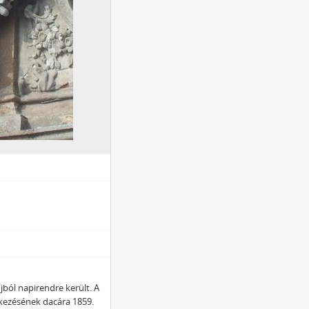
jból napirendre került. A
nkezésének dacára 1859.