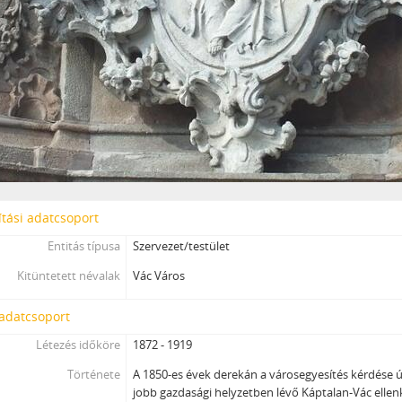
tási adatcsoport
Entitás típusa
Szervezet/testület
Kitüntetett névalak
Vác Város
 adatcsoport
Létezés időköre
1872 - 1919
Története
A 1850-es évek derekán a városegyesítés kérdése ú
jobb gazdasági helyzetben lévő Káptalan-Vác elle