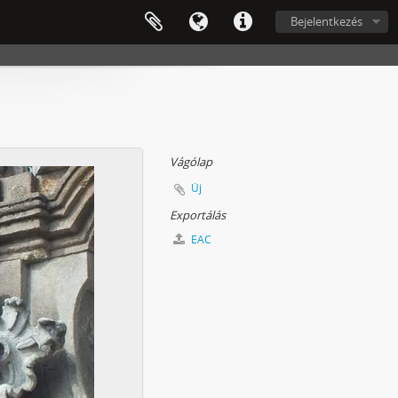
Bejelentkezés
Vágólap
Új
Exportálás
EAC