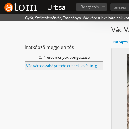
Urbsa
Böngészés
Győr, Székesfehérvár, Tatabánya, Vác városi levéltárainak kö
Vác V
Iratképző
Iratképző megjelenítés
1 eredmények böngészése
Vác város szabályrendeleteinek levéltári gyűjteménye