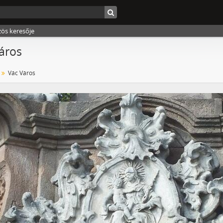
zös keresője
áros
Vác Város