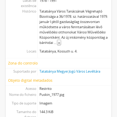
Datas de
1978 - 1991
existência
Histórico
Tatabánya Város Tanácsának Végrehajtó
Bizottsága a 36/1978. sz. határozatával 1979.
január l-jétől gazdaságilag összevontan
működtette a város fenntartásában lévő
művelődési otthonokat Városi Művelődési
Központként. Az új intézmény központilag a
bánhidai
...
»
Locais
Tatabánya, Kossuth u. 4.
Zona do controlo
Suportado por
Tatabánya Megyei Jogú Város Levéltára
Objeto digital metadados
Acesso
Restrito
Nome do ficheiro
Puskin_1977.jpg
Tipo de suporte
Imagem
Tamanho do
144.3 KiB
ficheiro