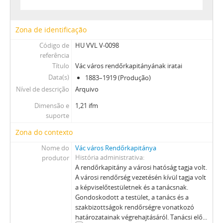
Zona de identificação
Código de
HU VVL V-0098
referência
Título
Vác város rendőrkapitányának iratai
Data(s)
1883–1919 (Produção)
Nível de descrição
Arquivo
Dimensão e
1,21 ifm
suporte
Zona do contexto
Nome do
Vác város Rendőrkapitánya
História administrativa
produtor
A rendőrkapitány a városi hatóság tagja volt.
A városi rendőrség vezetésén kívül tagja volt
a képviselőtestületnek és a tanácsnak.
Gondoskodott a testület, a tanács és a
szakbizottságok rendőrségre vonatkozó
határozatainak végrehajtásáról. Tanácsi elő
...