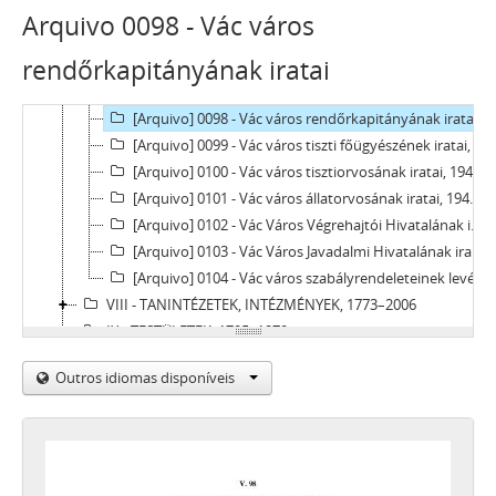
[Arquivo] 0094 - Vác Város Árvaszékének iratai, 1872 - 1956
Arquivo 0098 - Vác város
[Arquivo] 0095 - Vác Város Házipénztárának és Számvevőségének iratai, 1857-1951
rendőrkapitányának iratai
[Arquivo] 0096 - Vác Város Adóhivatalának iratai, 1873–1950
[Arquivo] 0097 - Vác Város Mérnöki Hivatalának iratai, 1869–1946
[Arquivo] 0098 - Vác város rendőrkapitányának iratai, 1883–1919
[Arquivo] 0099 - Vác város tiszti főügyészének iratai, 1938–1949
[Arquivo] 0100 - Vác város tisztiorvosának iratai, 1945–1951
[Arquivo] 0101 - Vác város állatorvosának iratai, 1944–1951
[Arquivo] 0102 - Vác Város Végrehajtói Hivatalának iratai, 1932
[Arquivo] 0103 - Vác Város Javadalmi Hivatalának iratai, 1950
[Arquivo] 0104 - Vác város szabályrendeleteinek levéltári gyűjteménye, 1871–1950
VIII - TANINTÉZETEK, INTÉZMÉNYEK, 1773–2006
IX - TESTÜLETEK, 1705–1970
X - EGYESÜLETEK, (TÖMEG)SZERVEZETEK, PÁRTOK, 1821–2002
Outros idiomas disponíveis
XI - GAZDASÁGI SZERVEK, 1876–1956
XII - EGYHÁZI SZERVEZETEK, INTÉZMÉNYEK, 1764 –1950
XIII - CSALÁDOK, 1821–2007
XIV - SZEMÉLYEK, 1800–2016
XV - GYŰJTEMÉNYEK, 1074–2016