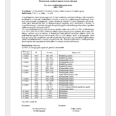
XVI - A NÉPKÖZTÁRSASÁG ÉS A TANÁCSKÖZTÁRSASÁG FORRADALMI SZERVEI, 1919
XVII - NÉPHATALMI ÉS KÜLÖNLEGES FELADATOKRA LÉTREJÖTT BIZOTTSÁGOK, 1945–1990
XXIII - TANÁCSOK, 1945–1990
XXIV - AZ ÁLLAMIGAZGATÁS TERÜLETI SZERVEI, 1952–1991
XXIX - GAZDASÁGI SZERVEK, 1946–2010
XXX - SZÖVETKEZETEK, 1949–2015
XXXVII - MEGYEI JOGÚ VÁROSI, VÁROSI ÉS KÖZSÉGI ÖNKORMÁNYZATOK, 1989–2014