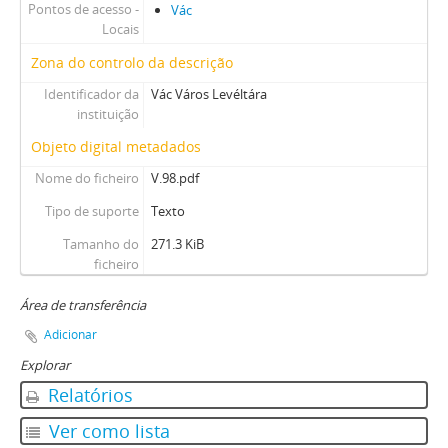
Pontos de acesso -
Vác
Locais
Zona do controlo da descrição
Identificador da
Vác Város Levéltára
instituição
Objeto digital metadados
Nome do ficheiro
V.98.pdf
Tipo de suporte
Texto
Tamanho do
271.3 KiB
ficheiro
Área de transferência
Adicionar
Explorar
Relatórios
Ver como lista