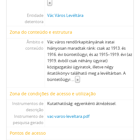
»
Entidade
Vác Város Levéltára
detentora
Zona do conteúdo e estrutura
Âmbito e
Vác város rendőrkapitányának iratai
conteúdo
hiányosan maradtak ránk: csak az 1913. és
1916. évi büntetőügyi, és az 1915–1919. évi (az
1919. évből csak néhány ügyirat)
közigazgatási ügyiratok, illetve négy
iktatókönyv található meg a levéltárban. A
büntetőügyi
...
»
Zona de condições de acesso e utilização
Instrumentos de
Kutathatóság: egyenkénti átnézéssel.
descrição
Instrumento de
vac-varos-leveltara.pdf
pesquisa gerado
Pontos de acesso