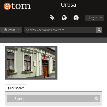
Urbsa
Log in
Browse
Vác Város Levéltára, 1612 - 2016
Quick search
V - MEZŐVÁROSOK, RENDEZETT TANÁCSÚ VÁROSOK, KÖZSÉGEK, 1612–1952
VIII - TANINTÉZETEK, INTÉZMÉNYEK, 1773–2006
IX - TESTÜLETEK, 1705–1970
[Fonds] 0001 - Vác városi céhiratok levéltári gyűjteménye, 1705–1899