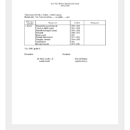
XXIV - AZ ÁLLAMIGAZGATÁS TERÜLETI SZERVEI, 1952–1991
XXIX - GAZDASÁGI SZERVEK, 1946–2010
XXX - SZÖVETKEZETEK, 1949–2015
XXXVII - MEGYEI JOGÚ VÁROSI, VÁROSI ÉS KÖZSÉGI ÖNKORMÁNYZATOK, 1989–2014