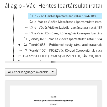
állag b - Váci Hentes Ipartársulat iratai
[Fonds] 0101 - Vác városi ipartársulatok iratainak levéltári gyűjteménye, 1872–1893
a - Váci Csizmadia Ipartársulat iratai, 1874 - 1893
b - Váci Hentes Ipartársulat iratai, 1874–1889
c - Vác és Vidéke Mészárosok Ipartársulata iratai, 1874–1885
d - Vác és Vidéke Szabók Ipartársulata iratai, 1874–1886
e - Váci Kőműves, Kőfaragó és Cserepes Ipartársulat iratai, 1872–1889
[Fonds] 0201 - Vác és Vidéke Ipartestület iratai, 1884 - 1950
[Fonds] 0581 - Erdőbirtokossági társulatok iratainak levéltári gyűjteménye, 1943–1964
[Fonds] 1001 - KIOSZ Váci Körzeti Csoportjának iratai, 1950–1970
X - EGYESÜLETEK, (TÖMEG)SZERVEZETEK, PÁRTOK, 1821–2002
XI - GAZDASÁGI SZERVEK, 1876–1956
XII - EGYHÁZI SZERVEZETEK, INTÉZMÉNYEK, 1764 –1950
Other languages available
XIII - CSALÁDOK, 1821–2007
XIV - SZEMÉLYEK, 1800–2016
XV - GYŰJTEMÉNYEK, 1074–2016
XVI - A NÉPKÖZTÁRSASÁG ÉS A TANÁCSKÖZTÁRSASÁG FORRADALMI SZERVEI, 1919
XVII - NÉPHATALMI ÉS KÜLÖNLEGES FELADATOKRA LÉTREJÖTT BIZOTTSÁGOK, 1945–1990
XXIII - TANÁCSOK, 1945–1990