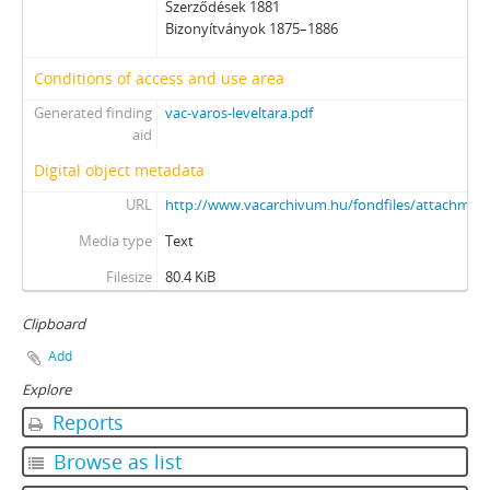
Szerződések 1881
Bizonyítványok 1875–1886
Conditions of access and use area
Generated finding
vac-varos-leveltara.pdf
aid
Digital object metadata
URL
http://www.vacarchivum.hu/fondfiles/attachme
Media type
Text
Filesize
80.4 KiB
Clipboard
Add
Explore
Reports
Browse as list