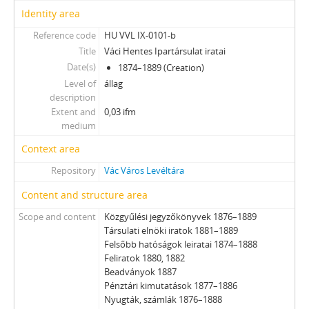
Identity area
Reference code
HU VVL IX-0101-b
Title
Váci Hentes Ipartársulat iratai
Date(s)
1874–1889 (Creation)
Level of
állag
description
Extent and
0,03 ifm
medium
Context area
Repository
Vác Város Levéltára
Content and structure area
Scope and content
Közgyűlési jegyzőkönyvek 1876–1889
Társulati elnöki iratok 1881–1889
Felsőbb hatóságok leiratai 1874–1888
Feliratok 1880, 1882
Beadványok 1887
Pénztári kimutatások 1877–1886
Nyugták, számlák 1876–1888