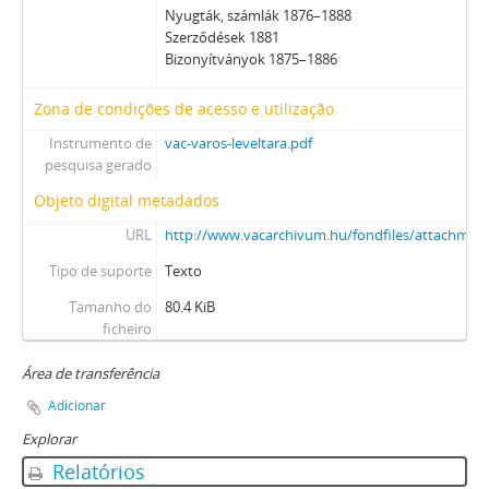
Nyugták, számlák 1876–1888
Szerződések 1881
Bizonyítványok 1875–1886
Zona de condições de acesso e utilização
Instrumento de
vac-varos-leveltara.pdf
pesquisa gerado
Objeto digital metadados
URL
http://www.vacarchivum.hu/fondfiles/attachme
Tipo de suporte
Texto
Tamanho do
80.4 KiB
ficheiro
Área de transferência
Adicionar
Explorar
Relatórios