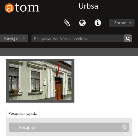
Urbsa
Entrar
Navegar
Vác Város Levéltára, 1612 - 2016
Pesquisa rápida
V - MEZŐVÁROSOK, RENDEZETT TANÁCSÚ VÁROSOK, KÖZSÉGEK, 1612–1952
VIII - TANINTÉZETEK, INTÉZMÉNYEK, 1773–2006
IX - TESTÜLETEK, 1705–1970
[Arquivo] 0001 - Vác városi céhiratok levéltári gyűjteménye, 1705–1899