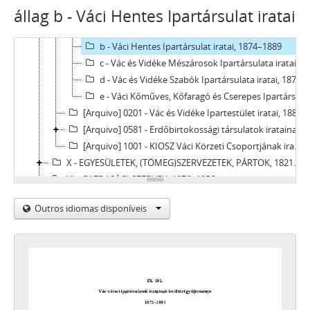
állag b - Váci Hentes Ipartársulat iratai
[Arquivo] 0101 - Vác városi ipartársulatok iratainak levéltári gyűjteménye, 1872–1893
a - Váci Csizmadia Ipartársulat iratai, 1874 - 1893
b - Váci Hentes Ipartársulat iratai, 1874–1889
c - Vác és Vidéke Mészárosok Ipartársulata iratai, 1874–1885
d - Vác és Vidéke Szabók Ipartársulata iratai, 1874–1886
e - Váci Kőműves, Kőfaragó és Cserepes Ipartársulat iratai, 1872–1889
[Arquivo] 0201 - Vác és Vidéke Ipartestület iratai, 1884 - 1950
[Arquivo] 0581 - Erdőbirtokossági társulatok iratainak levéltári gyűjteménye, 1943–1964
[Arquivo] 1001 - KIOSZ Váci Körzeti Csoportjának iratai, 1950–1970
X - EGYESÜLETEK, (TÖMEG)SZERVEZETEK, PÁRTOK, 1821–2002
XI - GAZDASÁGI SZERVEK, 1876–1956
XII - EGYHÁZI SZERVEZETEK, INTÉZMÉNYEK, 1764 –1950
Outros idiomas disponíveis
XIII - CSALÁDOK, 1821–2007
XIV - SZEMÉLYEK, 1800–2016
XV - GYŰJTEMÉNYEK, 1074–2016
XVI - A NÉPKÖZTÁRSASÁG ÉS A TANÁCSKÖZTÁRSASÁG FORRADALMI SZERVEI, 1919
XVII - NÉPHATALMI ÉS KÜLÖNLEGES FELADATOKRA LÉTREJÖTT BIZOTTSÁGOK, 1945–1990
XXIII - TANÁCSOK, 1945–1990