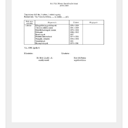
XXIV - AZ ÁLLAMIGAZGATÁS TERÜLETI SZERVEI, 1952–1991
XXIX - GAZDASÁGI SZERVEK, 1946–2010
XXX - SZÖVETKEZETEK, 1949–2015
XXXVII - MEGYEI JOGÚ VÁROSI, VÁROSI ÉS KÖZSÉGI ÖNKORMÁNYZATOK, 1989–2014