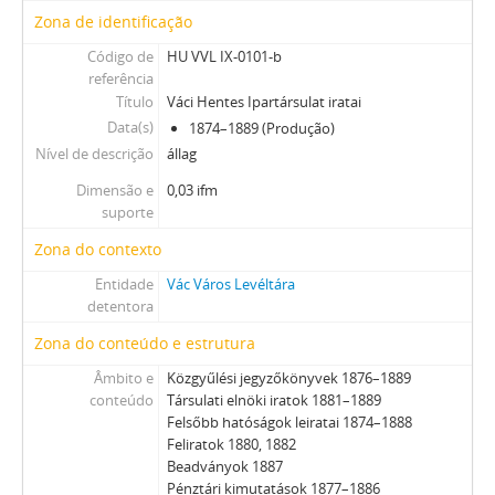
Zona de identificação
Código de
HU VVL IX-0101-b
referência
Título
Váci Hentes Ipartársulat iratai
Data(s)
1874–1889 (Produção)
Nível de descrição
állag
Dimensão e
0,03 ifm
suporte
Zona do contexto
Entidade
Vác Város Levéltára
detentora
Zona do conteúdo e estrutura
Âmbito e
Közgyűlési jegyzőkönyvek 1876–1889
conteúdo
Társulati elnöki iratok 1881–1889
Felsőbb hatóságok leiratai 1874–1888
Feliratok 1880, 1882
Beadványok 1887
Pénztári kimutatások 1877–1886