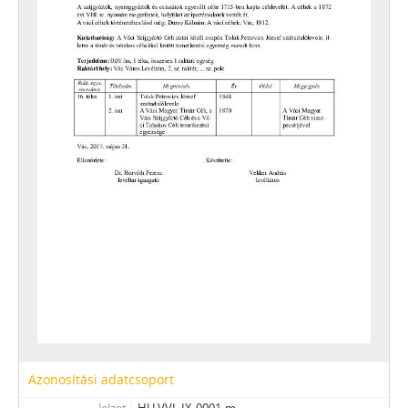
[fondfőcsoport] XVII - NÉPHATALMI ÉS KÜLÖNLEGES FELADATOKRA LÉTREJÖTT BIZOTTSÁGOK, 1945–1990
[fondfőcsoport] XXIII - TANÁCSOK, 1945–1990
[fondfőcsoport] XXIV - AZ ÁLLAMIGAZGATÁS TERÜLETI SZERVEI, 1952–1991
[fondfőcsoport] XXIX - GAZDASÁGI SZERVEK, 1946–2010
[fondfőcsoport] XXX - SZÖVETKEZETEK, 1949–2015
[fondfőcsoport] XXXVII - MEGYEI JOGÚ VÁROSI, VÁROSI ÉS KÖZSÉGI ÖNKORMÁNYZATOK, 1989–2014
Azonosítási adatcsoport