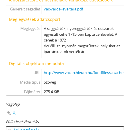
Generált segédlet
vac-varos-leveltara.pdf
Megjegyzések adatcsoport
Megjegyzés
A szíjgyártók, nyereggyártók és csiszárok
egyesült céhe 1715-ben kapta céhlevelét. A
céhek a 1872
évi VIII. tc. nyomán megszűntek, helyüket az
ipartársulatok vették át.
Digitális objektum metadata
URL
http://www.vacarchivum.hu/fondfiles/attachmen
Média típus
Szöveg
Fájlméret
275.4 KiB
Vágólap
Új
Fölfedezés/kutatás