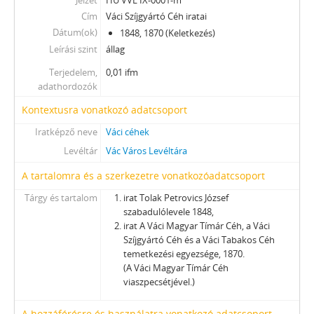
Jelzet
HU VVL IX-0001-m
Cím
Váci Szíjgyártó Céh iratai
Dátum(ok)
1848, 1870 (Keletkezés)
Leírási szint
állag
Terjedelem,
0,01 ifm
adathordozók
Kontextusra vonatkozó adatcsoport
Iratképző neve
Váci céhek
Levéltár
Vác Város Levéltára
A tartalomra és a szerkezetre vonatkozóadatcsoport
Tárgy és tartalom
irat Tolak Petrovics József
szabadulólevele 1848,
irat A Váci Magyar Tímár Céh, a Váci
Szíjgyártó Céh és a Váci Tabakos Céh
temetkezési egyezsége, 1870.
(A Váci Magyar Tímár Céh
viaszpecsétjével.)
A hozzáférésre és használatra vonatkozó adatcsoport