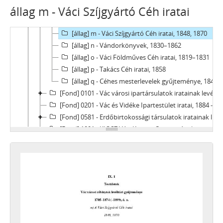
állag m - Váci Szíjgyártó Céh iratai
[állag] k - Váci Német Szabó Céh iratai, 1738 - 1878
[állag] l - Váci Német Varga Céh iratai, 1728-1899
[állag] m - Váci Szíjgyártó Céh iratai, 1848, 1870
[állag] n - Vándorkönyvek, 1830–1862
[állag] o - Váci Földműves Céh iratai, 1819–1831
[állag] p - Takács Céh iratai, 1858
[állag] q - Céhes mesterlevelek gyűjteménye, 1846
[Fond] 0101 - Vác városi ipartársulatok iratainak levéltári gyűjteménye, 1872–1893
[Fond] 0201 - Vác és Vidéke Ipartestület iratai, 1884 - 1950
[Fond] 0581 - Erdőbirtokossági társulatok iratainak levéltári gyűjteménye, 1943–1964
[Fond] 1001 - KIOSZ Váci Körzeti Csoportjának iratai, 1950–1970
[fondfőcsoport] X - EGYESÜLETEK, (TÖMEG)SZERVEZETEK, PÁRTOK, 1821–2002
[fondfőcsoport] XI - GAZDASÁGI SZERVEK, 1876–1956
[fondfőcsoport] XII - EGYHÁZI SZERVEZETEK, INTÉZMÉNYEK, 1764 –1950
[fondfőcsoport] XIII - CSALÁDOK, 1821–2007
[fondfőcsoport] XIV - SZEMÉLYEK, 1800–2016
[fondfőcsoport] XV - GYŰJTEMÉNYEK, 1074–2016
[fondfőcsoport] XVI - A NÉPKÖZTÁRSASÁG ÉS A TANÁCSKÖZTÁRSASÁG FORRADALMI SZERVEI, 1919