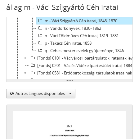
állag m - Váci Szíjgyártó Céh iratai
k - Váci Német Szabó Céh iratai, 1738 - 1878
l - Váci Német Varga Céh iratai, 1728-1899
m - Váci Szíjgyártó Céh iratai, 1848, 1870
n - Vándorkönyvek, 1830–1862
o - Váci Földműves Céh iratai, 1819–1831
p - Takács Céh iratai, 1858
q - Céhes mesterlevelek gyűjteménye, 1846
[Fonds] 0101 - Vác városi ipartársulatok iratainak levéltári gyűjteménye, 1872–1893
[Fonds] 0201 - Vác és Vidéke Ipartestület iratai, 1884 - 1950
[Fonds] 0581 - Erdőbirtokossági társulatok iratainak levéltári gyűjteménye, 1943–1964
[Fonds] 1001 - KIOSZ Váci Körzeti Csoportjának iratai, 1950–1970
X - EGYESÜLETEK, (TÖMEG)SZERVEZETEK, PÁRTOK, 1821–2002
Autres langues disponibles
XI - GAZDASÁGI SZERVEK, 1876–1956
XII - EGYHÁZI SZERVEZETEK, INTÉZMÉNYEK, 1764 –1950
XIII - CSALÁDOK, 1821–2007
XIV - SZEMÉLYEK, 1800–2016
XV - GYŰJTEMÉNYEK, 1074–2016
XVI - A NÉPKÖZTÁRSASÁG ÉS A TANÁCSKÖZTÁRSASÁG FORRADALMI SZERVEI, 1919