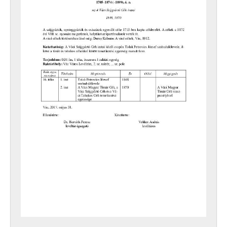
XVII - NÉPHATALMI ÉS KÜLÖNLEGES FELADATOKRA LÉTREJÖTT BIZOTTSÁGOK, 1945–1990
XXIII - TANÁCSOK, 1945–1990
XXIV - AZ ÁLLAMIGAZGATÁS TERÜLETI SZERVEI, 1952–1991
XXIX - GAZDASÁGI SZERVEK, 1946–2010
XXX - SZÖVETKEZETEK, 1949–2015
XXXVII - MEGYEI JOGÚ VÁROSI, VÁROSI ÉS KÖZSÉGI ÖNKORMÁNYZATOK, 1989–2014