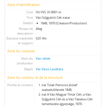
Zone d'identification
Cote
HU VVL IX-0001-m
Titre
Váci Szíjgyártó Céh iratai
Date(s)
1848, 1870 (Création/Production)
Niveau de
állag
description
Étendue matérielle
0,01 ifm
et support
Zone du contexte
Nom du
Váci céhek
producteur
Dépôt
Vác Város Levéltára
Zone du contenu et de la structure
Portée et contenu
irat Tolak Petrovics József
szabadulólevele 1848,
irat A Váci Magyar Tímár Céh, a Váci
Szíjgyártó Céh és a Váci Tabakos Céh
temetkezési egyezsége, 1870.