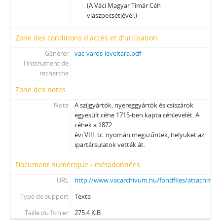
(A Váci Magyar Tímár Céh
viaszpecsétjével.)
Zone des conditions d'accès et d'utilisation
Générer
vac-varos-leveltara.pdf
l'instrument de
recherche
Zone des notes
Note
A szíjgyártók, nyereggyártók és csiszárok
egyesült céhe 1715-ben kapta céhlevelét. A
céhek a 1872
évi VIII. tc. nyomán megszűntek, helyüket az
ipartársulatok vették át.
Document numérique - métadonnées
URL
http://www.vacarchivum.hu/fondfiles/attachmen
Type de support
Texte
Taille du fichier
275.4 KiB