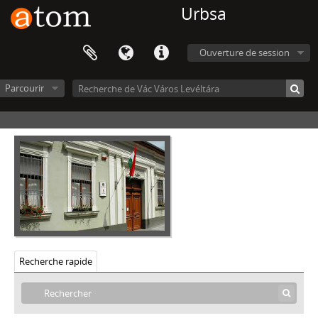
Urbsa
Ouverture de session
Vác Város Levéltára, 1612 - 2016
Parcourir
V - MEZŐVÁROSOK, RENDEZETT TANÁCSÚ VÁROSOK, KÖZSÉGEK, 1612–1952
VIII - TANINTÉZETEK, INTÉZMÉNYEK, 1773–2006
IX - TESTÜLETEK, 1705–1970
[Fonds] 0001 - Vác városi céhiratok levéltári gyűjteménye, 1705–1899
a - Váci Asztalos Céh iratai, 1743–1872
b - Váci Ács Céh iratai, 1767–1882
c - Váci Csizmadia Céh iratai, 1726 - 1889
d - Váci Hentes Céh iratai, 1828–1872
e - Váci Kerékgyártó Céh iratai, 1705 - 1863
f - Váci Kovács és Bognár Céh iratai, 1723 - 1882
Recherche rapide
g - Váci Kőfaragó és Kőműves Céh iratai, 1731 - 1891
h - Váci Magyar Szabó Céh iratai, 1809 - 1878
i - Váci Mészáros Céh iratai, 1763 - 1888
j - Váci Molnár Céh iratai, 1772 - 1869