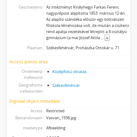
Geschiedenis
Az intézményt Királyhegyi Farkas Ferenc
nagyprépost alapította 1853. március 12-én.
Az alapító szándéka először egy bölcsészeti
főiskola létrehozása volt, de miután a ciszterci
rend apátja vezetésével létrejött a 8 osztályú
gimnázium (a mai József Attila
...
»
Plaatsen
Székesfehérvár, Prohászka Ottokár u. 71.
Access points area
Onderwerp
Középfokú oktatás
trefwoord
Geografische
Székesfehérvár
trefwoorden
Digitaal object metadata
Access
Restricted
Bestandsnaam
Vasvari_1938.jpg
mediatype
Afbeelding