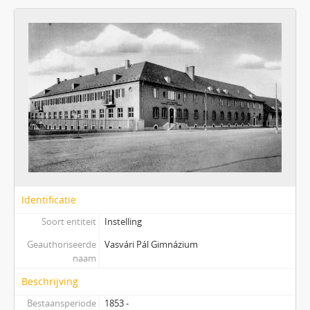
Identificatie
Soort entiteit
Instelling
Geauthoriseerde
Vasvári Pál Gimnázium
naam
Beschrijving
Bestaansperiode
1853 -