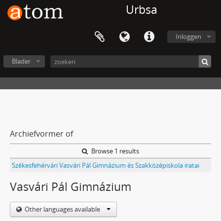
Urbsa
Inloggen
Blader
Archiefvormer of
Browse 1 results
Székesfehérvári Vasvári Pál Gimnázium és Szakközépiskola iratai
Vasvári Pál Gimnázium
Other languages available