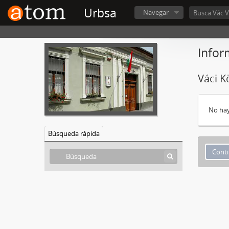
Urbsa
Navegar
Infor
Váci K
No hay
Búsqueda rápida