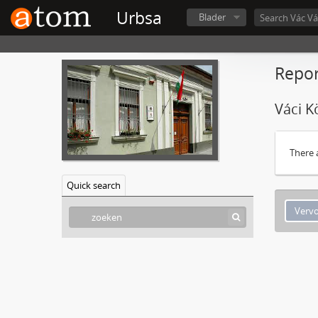
Urbsa
Blader
Repor
Váci K
There 
Quick search