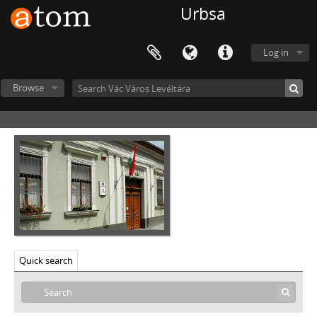
[Fonds] 0002 - A Duna-Mix Kft. (1976-ig Dunai Gombgyár, 1993-ig Dunai Tömegcikkipari Vállalat), Vác iratai, 1950–1998
Urbsa
[Fonds] 0003 - A Dunai Cement- és Mészmű (1954-1956 között a Tatabányai Cement -és Mészmű váci telepe), Vác iratai, 1952–1963
[Fonds] 0004 - Forte Fotókémiai Ipari Vállalat (1949-ig Forte Fotókémiai Ipar Rt., 1950-ig Forte Fotókémiai Ipar N. V.) iratai, 1947–2007
Log in
[Fonds] 0005 - A Híradástechnikai Anyagok Gyára, Vác iratai, 1953–1994
[Fonds] 0006 - A Könnyűipari Öntöde és Alkatrészgyár, Vác iratai, 1952–1961
[Fonds] 0007 - Magyar Hajó és Darugyár Váci Gyárának (1962-ig Dunai Hajógyár) iratai, 1953–1962
Browse
[Fonds] 0008 - Magyar Selyemipari Vállalat Váci Bélésszövőgyárának (1952-ig Magyar Bélés- és Szövőgyár Rt.) iratai, 1946–1977
[Fonds] 0009 - A Mészhomoktéglagyárak Vállalat Váci Mészhomoktéglagyárának iratai, 1953–1955
[Fonds] 0010 - A Pamutfonóipari Vállalat Váci Finompamutfonó és Cérnázógyárának (1962-ig Finompamutfonó és Cérnázógyár) iratai, 1950–1989
[Fonds] 0011 - A Pest Megyei Nyomda Vállalat, Vác iratai, 1952–1992
[Fonds] 0012 - A Pest Megyei Tanácsi Építőipari Vállalat, Vác iratai, 1973–1981
[Fonds] 0013 - A Pest-Nógrád Megyei Állatforgalmi és Húsipari Vállalat Váci Gyárának (1964-ig Váci Húsipari Vállalat, 1968-ig Pest-Nógrád Megyei Húsipari Vállalat) iratai, 1950–1992
[Fonds] 0014 - A Pest Megyei Tanács I. sz. (1960-ig Váci Sütőipari Vállalat) Váci Sütőipari Vállalatának iratai, 1954–1973
[Fonds] 0015 - Senior Váci Kötöttárugyár (1982-ig Váci Kötöttárugyár) iratai, 1948–1988
a - Senior Váci Kötöttárugyár Igazgatósági iratok, 1948–1987
b - Senior Váci Kötöttárugyár Tervosztály iratai, 1948–1987
Quick search
c - Senior Váci Kötöttárugyár Műszaki Osztály iratai, 1948–1987
d - Senior Váci Kötöttárugyár Anyag- és Áruforgalmi Osztály iratai, 1949–1973
e - Senior Váci Kötöttárugyár Bér- és Munkaügyi Osztály iratai, 1948–1978