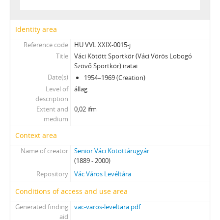
Identity area
Reference code
HU VVL XXIX-0015-j
Title
Váci Kötött Sportkör (Váci Vörös Lobogó
Szövő Sportkör) iratai
Date(s)
1954–1969 (Creation)
Level of
állag
description
Extent and
0,02 ifm
medium
Context area
Name of creator
Senior Váci Kötöttárugyár
(1889 - 2000)
Repository
Vác Város Levéltára
Conditions of access and use area
Generated finding
vac-varos-leveltara.pdf
aid