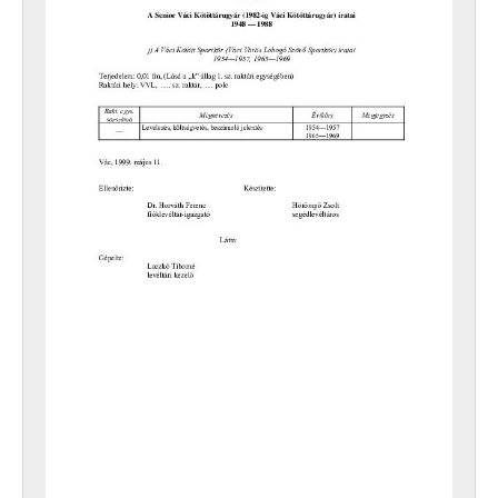
[Fonds] 0051 - A Észak-Dunántúli Áramszolgáltató Vállalat (ÉDÁSZ) Esztergomi Igazgatósága Váci Üzemvezetőségének iratai, 1960–1988
[Fonds] 0071 - Erdei Termék Vállakozás Rt. (korábban Erdei Termékeket Feldolgozó és Értékesítő Vállalat Váci Üdítőital Üzemének) iratai, 1975–1994
[Fonds] 0201 - A Vác és Környéke Élelmiszer Kiskereskedelmi Vállalat (1960-ig Vác és Környéke Népbolt Vállalat) iratai, 1952–1995
[Fonds] 0202 - A Váci Vendéglátóipari Vállalat iratai, 1952–1966
[Fonds] 0301 - A Pest Megyei Duna Volán Vállalat Gödöllői Üzemigazgatósága Váci Főnökségének (1986-ig Volán 1. sz. Vállalat 12. sz. Üzemegysége) iratai, 1975–1989
[Fonds] 0401 - A Magyar Nemzeti Bank Váci Fiókjának iratai, 1949–1982
[Fonds] 0501 - A Váci Állami Állattenyésztő Állomás iratai, 1953–1954
[Fonds] 0502 - A Váci Erdőgazdaság Nemzeti Vállalat iratai, 1946–1950
[Fonds] 0503 - A Váci Kertészeti Vállalat iratai, 1954–1959
[Fonds] 0504 - A Váci Mezőgazdasági Technikum Tangazdaságának (1955-ig Váci Állattenyésztési és Kertészeti Technikumok Tangazdasága) iratai, 1953–1967
[Fonds] 0701 - FÉMO Fémipari Megmunkáló Kft., Vác iratai, 1986–1994
[Fonds] 0702 - Vác Városi Kábeltelevízió Kft. iratai, 1988–1997
[Fonds] 0703 - A CHEMOFORT Kft., Vác iratai, 1996–1997
[Fonds] 0705 - A Váci Városgazdálkodási Vállalat Építő Kft. iratai, 1989–1998
[Fonds] 0706 - Vác Város Televízió Kht. iratai, 1992–2007
[Fonds] 3001 - Csődeljárás alá vont gazdálkodó szervezetek iratainak levéltári gyűjteménye, 1989–2010
XXX - SZÖVETKEZETEK, 1949–2015
XXXVII - MEGYEI JOGÚ VÁROSI, VÁROSI ÉS KÖZSÉGI ÖNKORMÁNYZATOK, 1989–2014