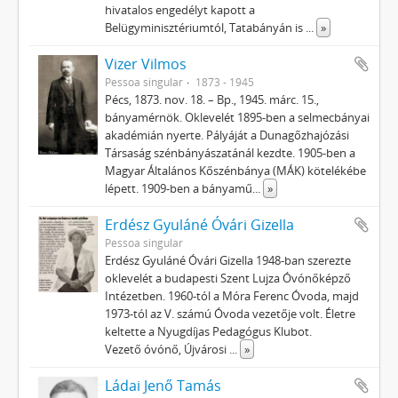
hivatalos engedélyt kapott a
Belügyminisztériumtól, Tatabányán is
...
»
Vizer Vilmos
Pessoa singular
1873 - 1945
Pécs, 1873. nov. 18. – Bp., 1945. márc. 15.,
bányamérnök. Oklevelét 1895-ben a selmecbányai
akadémián nyerte. Pályáját a Dunagőzhajózási
Társaság szénbányászatánál kezdte. 1905-ben a
Magyar Általános Kőszénbánya (MÁK) kötelékébe
lépett. 1909-ben a bányamű
...
»
Erdész Gyuláné Óvári Gizella
Pessoa singular
Erdész Gyuláné Óvári Gizella 1948-ban szerezte
oklevelét a budapesti Szent Lujza Óvónőképző
Intézetben. 1960-tól a Móra Ferenc Óvoda, majd
1973-tól az V. számú Óvoda vezetője volt. Életre
keltette a Nyugdíjas Pedagógus Klubot.
Vezető óvónő, Újvárosi
...
»
Ládai Jenő Tamás