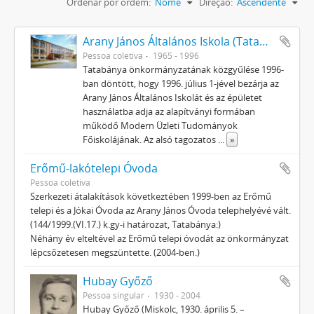
Ordenar por ordem:
Nome
Direção:
Ascendente
Arany János Általános Iskola (Tatabánya Újváros)
Pessoa coletiva
1965 - 1996
Tatabánya önkormányzatának közgyűlése 1996-
ban döntött, hogy 1996. július 1-jével bezárja az
Arany János Általános Iskolát és az épületet
használatba adja az alapítványi formában
működő Modern Üzleti Tudományok
Főiskolájának. Az alsó tagozatos
...
»
Erőmű-lakótelepi Óvoda
Pessoa coletiva
Szerkezeti átalakítások következtében 1999-ben az Erőmű
telepi és a Jókai Óvoda az Arany János Óvoda telephelyévé vált.
(144/1999.(VI.17.) k.gy-i határozat, Tatabánya:)
Néhány év elteltével az Erőmű telepi óvodát az önkormányzat
lépcsőzetesen megszüntette. (2004-ben.)
Hubay Győző
Pessoa singular
1930 - 2004
Hubay Győző (Miskolc, 1930. április 5. –