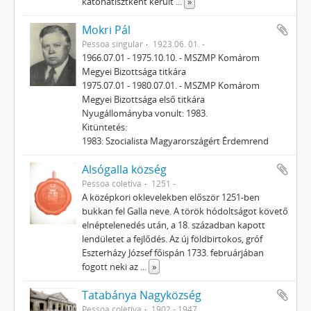
katonatisztként került
...
»
Mokri Pál
Pessoa singular
1923.06. 01. -
1966.07.01 - 1975.10.10. - MSZMP Komárom
Megyei Bizottsága titkára
1975.07.01 - 1980.07.01. - MSZMP Komárom
Megyei Bizottsága első titkára
Nyugállományba vonult: 1983.
Kitüntetés:
1983: Szocialista Magyarországért Érdemrend
Alsógalla község
Pessoa coletiva
1251 -
A középkori oklevelekben először 1251-ben
bukkan fel Galla neve. A török hódoltságot követő
elnéptelenedés után, a 18. században kapott
lendületet a fejlődés. Az új földbirtokos, gróf
Eszterházy József főispán 1733. februárjában
fogott neki az
...
»
Tatabánya Nagyközség
Pessoa coletiva
1902 - 1947