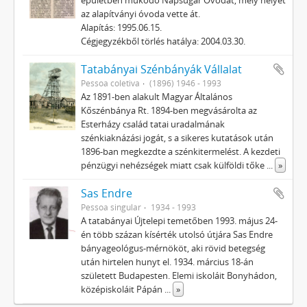
épületben működő Napsugár Óvodát, mely helyét
az alapítványi óvoda vette át.
Alapítás: 1995.06.15.
Cégjegyzékből törlés hatálya: 2004.03.30.
Tatabányai Szénbányák Vállalat
Pessoa coletiva
(1896) 1946 - 1993
Az 1891-ben alakult Magyar Általános
Kőszénbánya Rt. 1894-ben megvásárolta az
Esterházy család tatai uradalmának
szénkiaknázási jogát, s a sikeres kutatások után
1896-ban megkezdte a szénkitermelést. A kezdeti
pénzügyi nehézségek miatt csak külföldi tőke
...
»
Sas Endre
Pessoa singular
1934 - 1993
A tatabányai Újtelepi temető­ben 1993. május 24-
én több százan kísérték utolsó útjára Sas Endre
bányageológus-mérnököt, aki rövid betegség
után hir­telen hunyt el. 1934. március 18-án
született Budapesten. Elemi iskoláit Bonyhádon,
középiskoláit Pápán
...
»