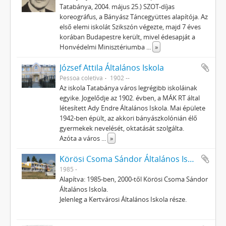
Tatabánya, 2004. május 25.) SZOT-díjas
koreográfus, a Bányász Táncegyüttes alapítója. Az
első elemi iskolát Szikszón végezte, majd 7 éves
korában Budapestre került, mivel édesapját a
Honvédelmi Minisztériumba
...
»
József Attila Általános Iskola
Pessoa coletiva
1902 --
Az iskola Tatabánya város legrégibb iskoláinak
egyike. Jogelődje az 1902. évben, a MÁK RT által
létesített Ady Endre Általános Iskola. Mai épülete
1942-ben épült, az akkori bányászkolónián élő
gyermekek nevelését, oktatását szolgálta.
Azóta a város
...
»
Körösi Csoma Sándor Általános Iskola, Tatabánya
1985 -
Alapítva: 1985-ben, 2000-től Körösi Csoma Sándor
Általános Iskola.
Jelenleg a Kertvárosi Általános Iskola része.