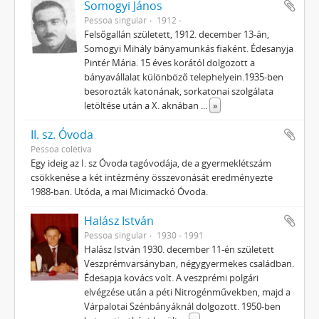
Somogyi János
Pessoa singular
1912 -
Felsőgallán született, 1912. december 13-án,
Somogyi Mihály bányamunkás fiaként. Édesanyja
Pintér Mária. 15 éves korától dolgozott a
bányavállalat különböző telephelyein.1935-ben
besorozták katonának, sorkatonai szolgálata
letöltése után a X. aknában
...
»
II. sz. Óvoda
Pessoa coletiva
Egy ideig az I. sz Óvoda tagóvodája, de a gyermeklétszám
csökkenése a két intézmény összevonását eredményezte
1988-ban. Utóda, a mai Micimackó Óvoda.
Halász István
Pessoa singular
1930 - 1991
Halász István 1930. december 11-én született
Veszprémvarsányban, négygyermekes családban.
Édesapja kovács volt. A veszprémi polgári
elvégzése után a péti Nitrogénművekben, majd a
Várpalotai Szénbányáknál dolgozott. 1950-ben