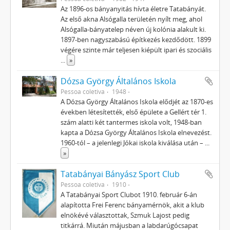
Az 1896-os bányanyitás hívta életre Tatabányát.
Az első akna Alsógalla területén nyílt meg, ahol
Alsógalla-bányatelep néven új kolónia alakult ki.
1897-ben nagyszabású építkezés kezdődött. 1899
végére szinte már teljesen kiépült ipari és szociális
...
»
Dózsa György Általános Iskola
Pessoa coletiva
1948 -
A Dózsa György Általános Iskola elődjét az 1870-es
években létesítették, első épülete a Gellért tér 1.
szám alatti két tantermes iskola volt, 1948-ban
kapta a Dózsa György Általános Iskola elnevezést.
1960-tól – a jelenlegi Jókai iskola kiválása után –
...
»
Tatabányai Bányász Sport Club
Pessoa coletiva
1910 -
A Tatabányai Sport Clubot 1910. február 6-án
alapította Frei Ferenc bányamérnök, akit a klub
elnökévé választottak, Szmuk Lajost pedig
titkárrá. Miután májusban a labdarúgócsapat