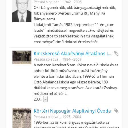
Pessoa singular
1942 - 2005
Okl. bányamérnök, okl. bányagazdasági mérnök,
főbányamérő (Vértesi Erőmű Rt., Mány I/a
Bányaüzem).
Ládai Jenő Tamás 1987. szeptember 11-én ,,cum
laude” minősítéssel megvédte a „Frontfejtési és
vágatbiztositó szerkezetek in situ vizsgálatának
eredménye” című doktori értekezését.
Kincskereső Alapítványi Általános Iskola és Alapfokú Művészetoktatási Intézmény
Pessoa coletiva
1994- -2009
A nehezen kezelhető tanulókat nevelő iskola és az
ahhoz kötődő művészetoktatási intézmény
eleinte a bánhidai iskolában, 1999-től a Herman
Ottó Általános Iskola egy részét bérelte, 180
diákkal kezdve meg a tanévet. Az oktatás Zsolnay-
módszerrel történt.
200
...
»
Körtéri Napsugár Alapítványi Óvoda
Pessoa coletiva
1995 - 2004.
1995-ben az önkormányzat megszűntette az