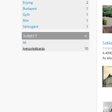
Enying
2
Budapest
1
Győr
1
Mór
1
Sárbogárd
1
subject
All
Szék
Corpor
Jogszolgáltatás
10
A 4090
Az áll