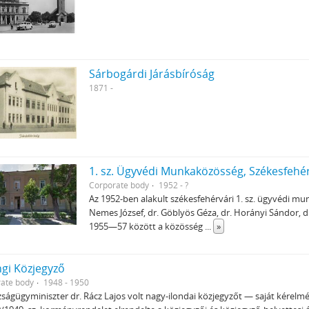
Sárbogárdi Járásbíróság
1871 -
1. sz. Ügyvédi Munkaközösség, Székesfehé
Corporate body
1952 - ?
Az 1952-ben alakult székesfehérvári 1. sz. ügyvédi m
Nemes József, dr. Göblyös Géza, dr. Horányi Sándor, dr
1955—57 között a közösség
...
»
ngi Közjegyző
ate body
1948 - 1950
zságügyminiszter dr. Rácz Lajos volt nagy-ilondai közjegyzőt — saját kérelmér