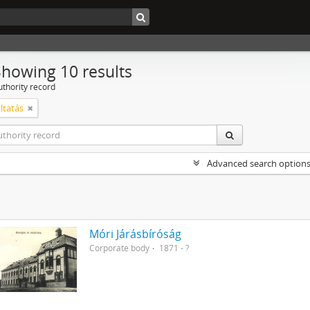
Showing 10 results
uthority record
ltatás
Advanced search option
Móri Járásbíróság
Corporate body
1871 - ?