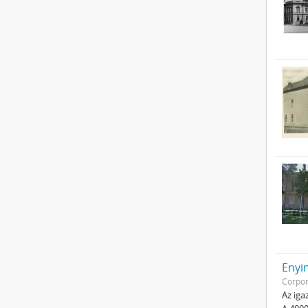
Enyi
Corpor
Az iga