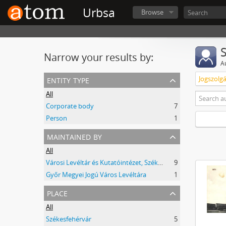
Urbsa
Browse
Narrow your results by:
A
entity type
Jogszolgá
All
Corporate body
7
Person
1
maintained by
All
Városi Levéltár és Kutatóintézet, Székesfehérvár
9
Győr Megyei Jogú Város Levéltára
1
place
All
Székesfehérvár
5