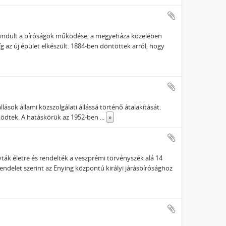
gindult a bíróságok működése, a megyeháza közelében
g az új épület elkészült. 1884-ben döntöttek arról, hogy
lások állami közszolgálati állássá történő átalakítását.
űködtek. A hatáskörük az 1952-ben
...
»
ívták életre és rendelték a veszprémi törvényszék alá 14
endelet szerint az Enying központú királyi járásbírósághoz