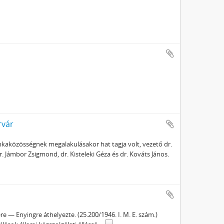
rvár
unkaközösségnek megalakulásakor hat tagja volt, vezető dr.
. Jámbor Zsigmond, dr. Kisteleki Géza és dr. Kováts János.
e — Enyingre áthelyezte. (25.200/1946. I. M. E. szám.)