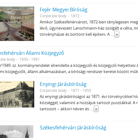
Fejér Megyei Bíróság
Corporate body
1872 -
Amikor Székesfehérvárott, 1872-ben ténylegesen me
lévő, úgynevezett Lanschmann-ház szolgált e célra, mí
törvényházat és börtönt kell építeni. A
...
»
esfehérvári Állami Közjegyző
ate body
1950 - 1991
/1949. sz. kormányrendelet elrendelte a közjegyzői és közjegyző-helyettesi ál
ami közjegyzők, állami alkalmazásban, a bírósági rendszer keretei között m
Enyingi Járásbíróság
Corporate body
1871 - 1950
Az enyingi járásbíróságot az 1871. évi törvénycikkel h
községgel, valamint a hozzájuk tartozó pusztákkal. A r
tartozott – akkori néven és
...
»
Székesfehérvári Járásbíróság